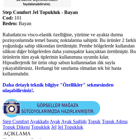
Step Comfort Jel Topukluk - Bayan
Cod:
101
Beden:
Bayan
Rahatlatıcısı visco-elastik özelliğine, yürüme ve ayakta durma
pozisyonlarında temel basınç noktalarına sahiptir. Bu ürünler 2 farklı
yoğunluğa sahip slikondan üretilmiştir. Pembe bölgelerde kullanılan
silikon diğer bölgelerden daha yumuşaktır kauçuktan üretilmiştir. Bu
ürünlerin tüm ayak tiplerinin kullanımına uyumlu kılar.
Hipoallerjenik bir ürün olup sabun kullanmadan ılık suyla
yıkayabilirsiniz. Herhangi bir sınırlama olmadan tek bir hasta
kullanmalıdır.
Daha detaylı teknik bilgiye "Özellikler" sekmesinden
ulaşabilirsiniz!.
Step Comfort
Ayakkabı
Ayak
Ayak Sağlığı
Topuk
Topuk Ağrısı
Topuk Dikeni
Topukluk
Jel
Jel Topukluk
AÇIKLAMA