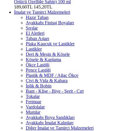
Örtücü Özelliğe Sahip) 100 ml
189,60TL
145,20TL
İmalat ve Tamirci Malzemeleri
Hazır Taban
Ayakkabı Finisaj Boyaları
Sıvılar
El Aletleri
Taban Astarı
Plaka Kauçuk ve Lastikler
Lastikler
Deri & Meşin & Kösele
Kösele & Kaplama
Ökçe Lastiği
Pençe Lastiği
Plastik & MDF / Ağaç Ökçe
Çivi & Vida & Kabara
İplik & Bobin
Bant - Klişe - Biye - Şerit - Cırt
Tokalar
Fermuar
Vardolalar
Mumlar
Ayakkabı Boya Sandıkları
Ayakkabı İmalat Kalıpları
Diğer İmalat ve Tamirci Malzemeleri