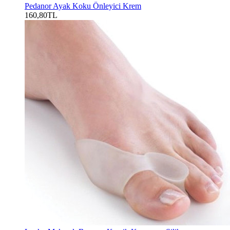
Pedanor Ayak Koku Önleyici Krem
160,80TL