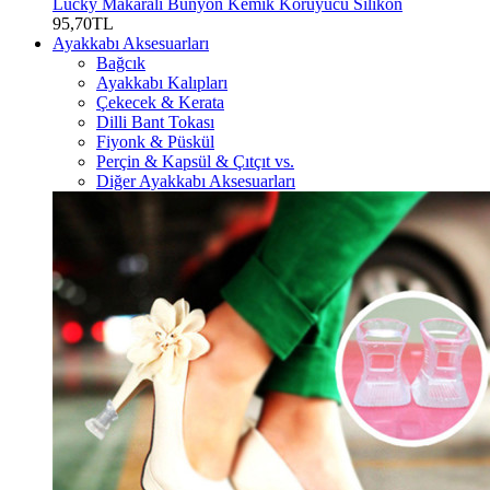
Lucky Makaralı Bunyon Kemik Koruyucu Silikon
95,70TL
Ayakkabı Aksesuarları
Bağcık
Ayakkabı Kalıpları
Çekecek & Kerata
Dilli Bant Tokası
Fiyonk & Püskül
Perçin & Kapsül & Çıtçıt vs.
Diğer Ayakkabı Aksesuarları