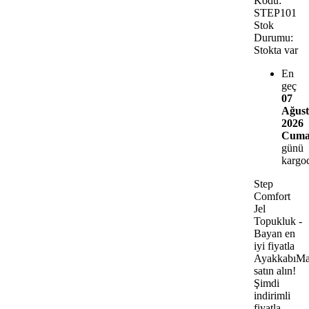
Kodu:
STEP101
Stok
Durumu:
Stokta var
En
geç
07
Ağust
2026
Cum
günü
kargo
Step
Comfort
Jel
Topukluk -
Bayan en
iyi fiyatla
AyakkabıMa
satın alın!
Şimdi
indirimli
fiyatla