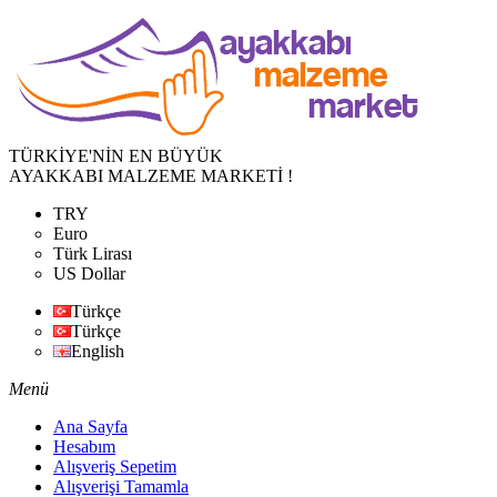
TÜRKİYE'NİN EN BÜYÜK
AYAKKABI MALZEME MARKETİ !
TRY
Euro
Türk Lirası
US Dollar
Türkçe
Türkçe
English
Menü
Ana Sayfa
Hesabım
Alışveriş Sepetim
Alışverişi Tamamla