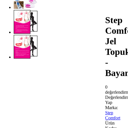
Step
Comf
Jel
Topu
-
Baya
0
değerlendir
Değerlendir
Yap
Marka:
Step
Comfort
Ürün