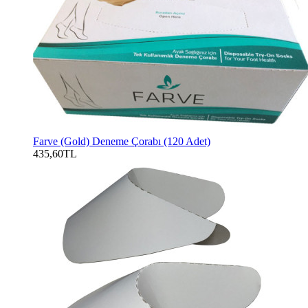
Farve (Gold) Deneme Çorabı (120 Adet)
435,60TL