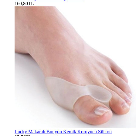
160,80TL
Lucky Makaralı Bunyon Kemik Koruyucu Silikon