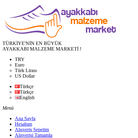
TÜRKİYE'NİN EN BÜYÜK
AYAKKABI MALZEME MARKETİ !
TRY
Euro
Türk Lirası
US Dollar
Türkçe
Türkçe
English
Menü
Ana Sayfa
Hesabım
Alışveriş Sepetim
Alışverişi Tamamla