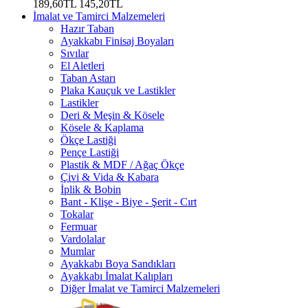
189,60TL
145,20TL
İmalat ve Tamirci Malzemeleri
Hazır Taban
Ayakkabı Finisaj Boyaları
Sıvılar
El Aletleri
Taban Astarı
Plaka Kauçuk ve Lastikler
Lastikler
Deri & Meşin & Kösele
Kösele & Kaplama
Ökçe Lastiği
Pençe Lastiği
Plastik & MDF / Ağaç Ökçe
Çivi & Vida & Kabara
İplik & Bobin
Bant - Klişe - Biye - Şerit - Cırt
Tokalar
Fermuar
Vardolalar
Mumlar
Ayakkabı Boya Sandıkları
Ayakkabı İmalat Kalıpları
Diğer İmalat ve Tamirci Malzemeleri