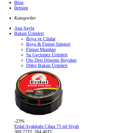
Blog
İletişim
Kategoriler
Ana Sayfa
Bakım Ürünleri
Boya ve Cilalar
Boya & Finisaj Süngeri
Finisaj Mumları
Su Geçirmez Ürünleri
Oto Deri Döşeme Boyaları
Diğer Bakım Ürünleri
-23%
Erdal Ayakkabı Cilası 75 ml Siyah
369,72TL
284,40TL