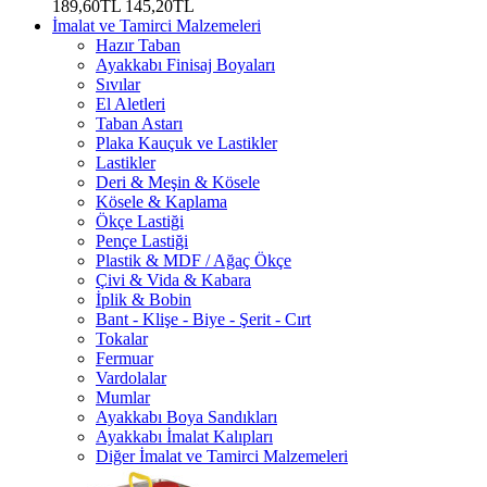
189,60TL
145,20TL
İmalat ve Tamirci Malzemeleri
Hazır Taban
Ayakkabı Finisaj Boyaları
Sıvılar
El Aletleri
Taban Astarı
Plaka Kauçuk ve Lastikler
Lastikler
Deri & Meşin & Kösele
Kösele & Kaplama
Ökçe Lastiği
Pençe Lastiği
Plastik & MDF / Ağaç Ökçe
Çivi & Vida & Kabara
İplik & Bobin
Bant - Klişe - Biye - Şerit - Cırt
Tokalar
Fermuar
Vardolalar
Mumlar
Ayakkabı Boya Sandıkları
Ayakkabı İmalat Kalıpları
Diğer İmalat ve Tamirci Malzemeleri