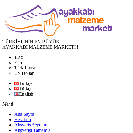
TÜRKİYE'NİN EN BÜYÜK
AYAKKABI MALZEME MARKETİ !
TRY
Euro
Türk Lirası
US Dollar
Türkçe
Türkçe
English
Menü
Ana Sayfa
Hesabım
Alışveriş Sepetim
Alışverişi Tamamla