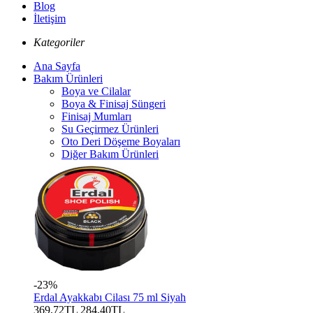
Blog
İletişim
Kategoriler
Ana Sayfa
Bakım Ürünleri
Boya ve Cilalar
Boya & Finisaj Süngeri
Finisaj Mumları
Su Geçirmez Ürünleri
Oto Deri Döşeme Boyaları
Diğer Bakım Ürünleri
-23%
Erdal Ayakkabı Cilası 75 ml Siyah
369,72TL
284,40TL