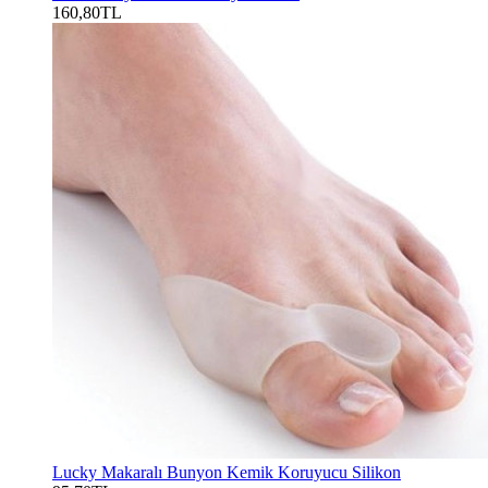
160,80TL
Lucky Makaralı Bunyon Kemik Koruyucu Silikon