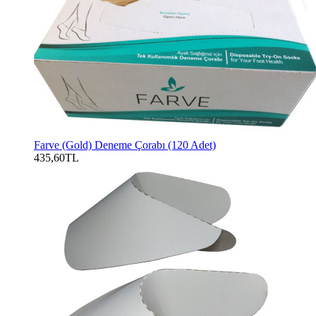
Farve (Gold) Deneme Çorabı (120 Adet)
435,60TL