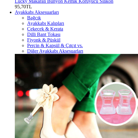
Lucky Makaralı Bunyon Kemik Koruyucu Silikon
95,70TL
Ayakkabı Aksesuarları
Bağcık
Ayakkabı Kalıpları
Çekecek & Kerata
Dilli Bant Tokası
Fiyonk & Püskül
Perçin & Kapsül & Çıtçıt vs.
Diğer Ayakkabı Aksesuarları