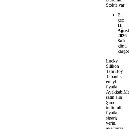
Stokta var
En
geç
11
Ağust
2026
Salı
günü
kargo
Lucky
Silikon
Tam Boy
Tabanlık
en iyi
fiyatla
AyakkabıMa
satın alın!
Şimdi
indirimli
fiyatla
sipariş
verin,
ayağınıza