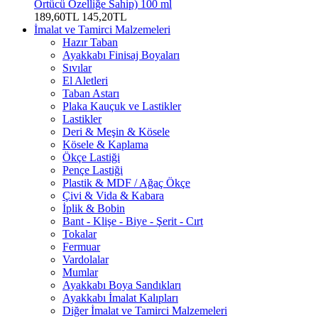
Örtücü Özelliğe Sahip) 100 ml
189,60TL
145,20TL
İmalat ve Tamirci Malzemeleri
Hazır Taban
Ayakkabı Finisaj Boyaları
Sıvılar
El Aletleri
Taban Astarı
Plaka Kauçuk ve Lastikler
Lastikler
Deri & Meşin & Kösele
Kösele & Kaplama
Ökçe Lastiği
Pençe Lastiği
Plastik & MDF / Ağaç Ökçe
Çivi & Vida & Kabara
İplik & Bobin
Bant - Klişe - Biye - Şerit - Cırt
Tokalar
Fermuar
Vardolalar
Mumlar
Ayakkabı Boya Sandıkları
Ayakkabı İmalat Kalıpları
Diğer İmalat ve Tamirci Malzemeleri