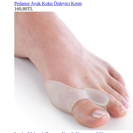
Pedanor Ayak Koku Önleyici Krem
160,80TL