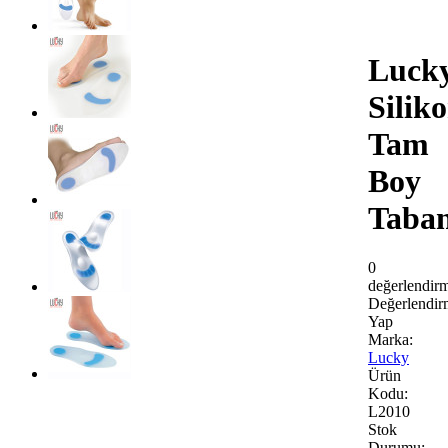
Luck
Silik
Tam
Boy
Taban
0
değerlendir
Değerlendir
Yap
Marka:
Lucky
Ürün
Kodu:
L2010
Stok
Durumu: