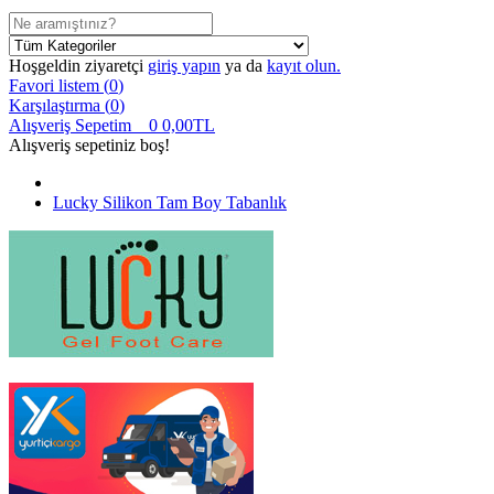
Hoşgeldin ziyaretçi
giriş yapın
ya da
kayıt olun.
Favori listem (
0
)
Karşılaştırma (
0
)
Alışveriş Sepetim
0
0,00TL
Alışveriş sepetiniz boş!
Lucky Silikon Tam Boy Tabanlık