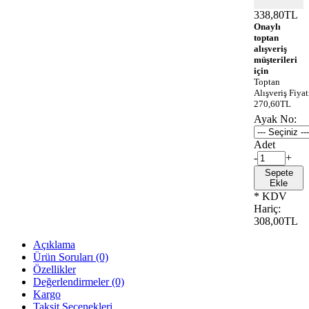
338,80TL
Onaylı
toptan
alışveriş
müşterileri
için
Toptan
Alışveriş Fiyat
270,60TL
Ayak No:
Adet
-
+
Sepete
Ekle
* KDV
Hariç:
308,00TL
Açıklama
Ürün Soruları (0)
Özellikler
Değerlendirmeler (0)
Kargo
Taksit Seçenekleri