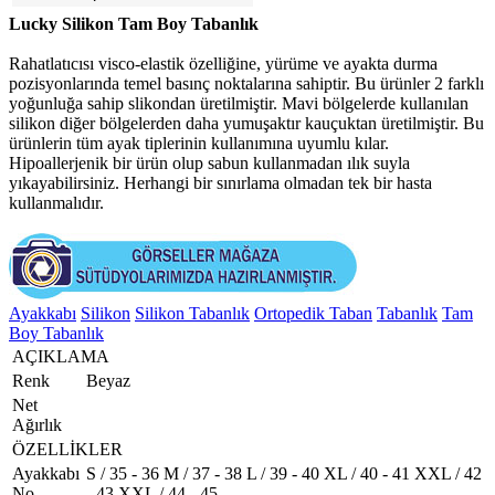
Lucky Silikon Tam Boy Tabanlık
Rahatlatıcısı visco-elastik özelliğine, yürüme ve ayakta durma
pozisyonlarında temel basınç noktalarına sahiptir. Bu ürünler 2 farklı
yoğunluğa sahip slikondan üretilmiştir. Mavi bölgelerde kullanılan
silikon diğer bölgelerden daha yumuşaktır kauçuktan üretilmiştir. Bu
ürünlerin tüm ayak tiplerinin kullanımına uyumlu kılar.
Hipoallerjenik bir ürün olup sabun kullanmadan ılık suyla
yıkayabilirsiniz. Herhangi bir sınırlama olmadan tek bir hasta
kullanmalıdır.
Ayakkabı
Silikon
Silikon Tabanlık
Ortopedik Taban
Tabanlık
Tam
Boy Tabanlık
AÇIKLAMA
Renk
Beyaz
Net
Ağırlık
ÖZELLİKLER
Ayakkabı
S / 35 - 36 M / 37 - 38 L / 39 - 40 XL / 40 - 41 XXL / 42
No
- 43 XXL / 44 - 45