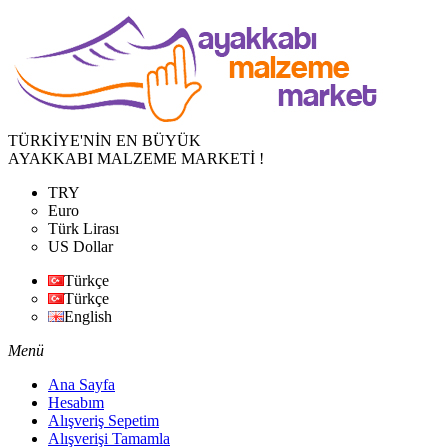
TÜRKİYE'NİN EN BÜYÜK
AYAKKABI MALZEME MARKETİ !
TRY
Euro
Türk Lirası
US Dollar
Türkçe
Türkçe
English
Menü
Ana Sayfa
Hesabım
Alışveriş Sepetim
Alışverişi Tamamla