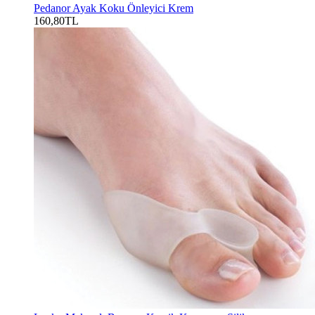
Pedanor Ayak Koku Önleyici Krem
160,80TL