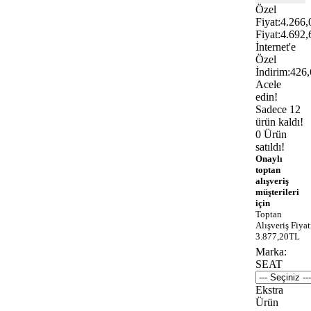
Özel
Fiyat:
4.266
Fiyat:
4.692
İnternet'e
Özel
İndirim:
426
Acele
edin!
Sadece 12
ürün kaldı!
0 Ürün
satıldı!
Onaylı
toptan
alışveriş
müşterileri
için
Toptan
Alışveriş Fiyat
3.877,20TL
Marka:
SEAT
Ekstra
Ürün