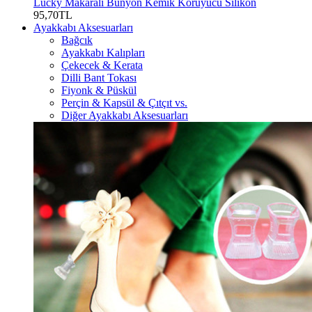
Lucky Makaralı Bunyon Kemik Koruyucu Silikon
95,70TL
Ayakkabı Aksesuarları
Bağcık
Ayakkabı Kalıpları
Çekecek & Kerata
Dilli Bant Tokası
Fiyonk & Püskül
Perçin & Kapsül & Çıtçıt vs.
Diğer Ayakkabı Aksesuarları