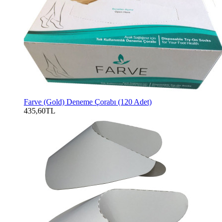
Farve (Gold) Deneme Çorabı (120 Adet)
435,60TL