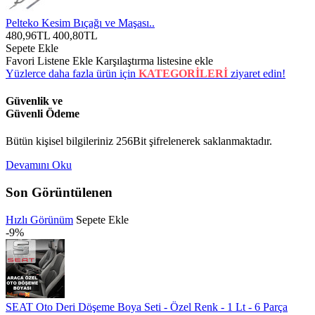
Pelteko Kesim Bıçağı ve Maşası..
480,96TL
400,80TL
Sepete Ekle
Favori Listene Ekle
Karşılaştırma listesine ekle
Yüzlerce daha fazla ürün için
KATEGORİLERİ
ziyaret edin!
Güvenlik ve
Güvenli Ödeme
Bütün kişisel bilgileriniz 256Bit şifrelenerek saklanmaktadır.
Devamını Oku
Son Görüntülenen
Hızlı Görünüm
Sepete Ekle
-9%
SEAT Oto Deri Döşeme Boya Seti - Özel Renk - 1 Lt - 6 Parça