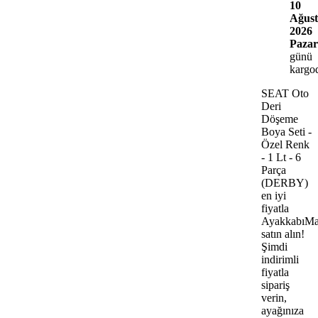
10
Ağust
2026
Pazar
günü
kargo
SEAT Oto
Deri
Döşeme
Boya Seti -
Özel Renk
- 1 Lt - 6
Parça
(DERBY)
en iyi
fiyatla
AyakkabıMa
satın alın!
Şimdi
indirimli
fiyatla
sipariş
verin,
ayağınıza