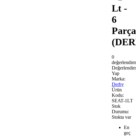
Lt -
6
Parça
(DER
0
değerlendir
Değerlendir
Yap
Marka:
Derby
Ürün
Kodu:
SEAT-1LT
Stok
Durumu:
Stokta var
En
geç