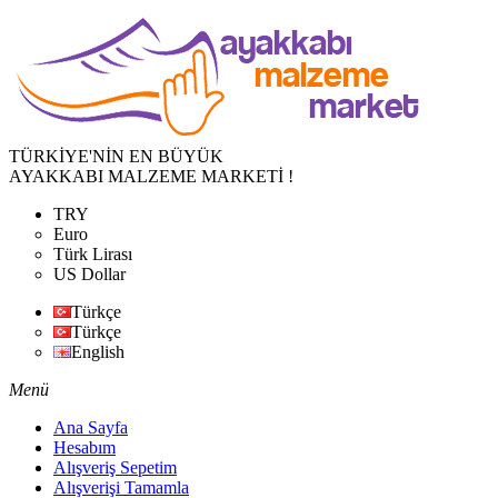
TÜRKİYE'NİN EN BÜYÜK
AYAKKABI MALZEME MARKETİ !
TRY
Euro
Türk Lirası
US Dollar
Türkçe
Türkçe
English
Menü
Ana Sayfa
Hesabım
Alışveriş Sepetim
Alışverişi Tamamla