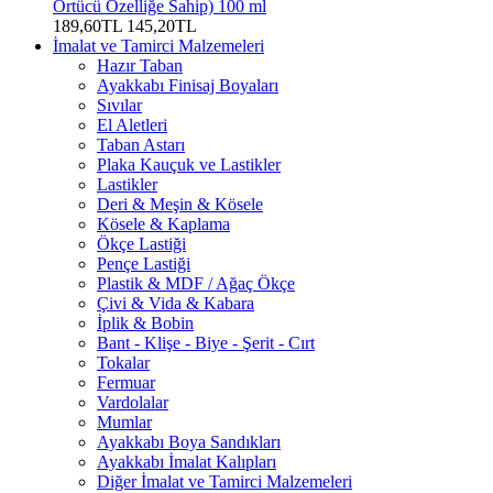
Örtücü Özelliğe Sahip) 100 ml
189,60TL
145,20TL
İmalat ve Tamirci Malzemeleri
Hazır Taban
Ayakkabı Finisaj Boyaları
Sıvılar
El Aletleri
Taban Astarı
Plaka Kauçuk ve Lastikler
Lastikler
Deri & Meşin & Kösele
Kösele & Kaplama
Ökçe Lastiği
Pençe Lastiği
Plastik & MDF / Ağaç Ökçe
Çivi & Vida & Kabara
İplik & Bobin
Bant - Klişe - Biye - Şerit - Cırt
Tokalar
Fermuar
Vardolalar
Mumlar
Ayakkabı Boya Sandıkları
Ayakkabı İmalat Kalıpları
Diğer İmalat ve Tamirci Malzemeleri