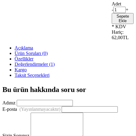
Adet
-
+
Sepete
Ekle
* KDV
Hariç:
62,00TL
Açıklama
Ürün Soruları (0)
Özellikler
Değerlendirmeler (1)
Kargo
Taksit Seçenekleri
Bu ürün hakkında soru sor
Adınız
E-posta
(Yayınlanmayacaktır)
Sizin Sorunuz