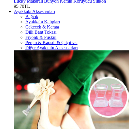
Lucky Makaralı Bunyon Kemik Koruyucu Silikon
95,70TL
Ayakkabı Aksesuarları
Bağcık
Ayakkabı Kalıpları
Çekecek & Kerata
Dilli Bant Tokası
Fiyonk & Püskül
Perçin & Kapsül & Çıtçıt vs.
Diğer Ayakkabı Aksesuarları