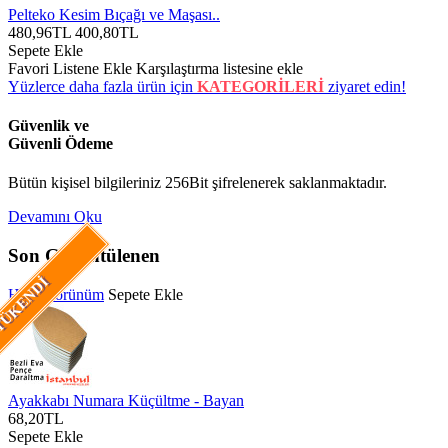
Pelteko Kesim Bıçağı ve Maşası..
480,96TL
400,80TL
Sepete Ekle
Favori Listene Ekle
Karşılaştırma listesine ekle
Yüzlerce daha fazla ürün için
KATEGORİLERİ
ziyaret edin!
Güvenlik ve
Güvenli Ödeme
Bütün kişisel bilgileriniz 256Bit şifrelenerek saklanmaktadır.
Devamını Oku
Son Görüntülenen
ÜKENDI
Hızlı Görünüm
Sepete Ekle
Ayakkabı Numara Küçültme - Bayan
68,20TL
Sepete Ekle