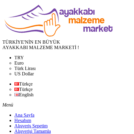
TÜRKİYE'NİN EN BÜYÜK
AYAKKABI MALZEME MARKETİ !
TRY
Euro
Türk Lirası
US Dollar
Türkçe
Türkçe
English
Menü
Ana Sayfa
Hesabım
Alışveriş Sepetim
Alışverişi Tamamla