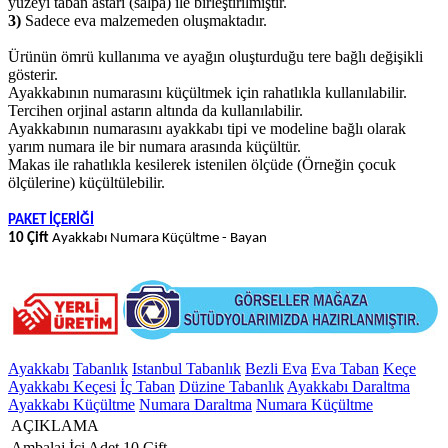
yüzeyi taban astarı (salpa) ile birleştirilmiştir.
3)
Sadece eva malzemeden oluşmaktadır.
Ürünün ömrü kullanıma ve ayağın oluşturduğu tere bağlı değişikli
gösterir.
Ayakkabının numarasını küçültmek için rahatlıkla kullanılabilir.
Tercihen orjinal astarın altında da kullanılabilir.
Ayakkabının numarasını ayakkabı tipi ve modeline bağlı olarak
yarım numara ile bir numara arasında küçültür.
Makas ile rahatlıkla kesilerek istenilen ölçüde (Örneğin çocuk
ölçülerine) küçültülebilir.
PAKET İÇERİĞİ
10 Çift
Ayakkabı Numara Küçültme - Bayan
Ayakkabı
Tabanlık
Istanbul Tabanlık
Bezli Eva
Eva Taban
Keçe
Ayakkabı Keçesi
İç Taban
Düzine Tabanlık
Ayakkabı Daraltma
Ayakkabı Küçültme
Numara Daraltma
Numara Küçültme
AÇIKLAMA
Ambalaj İçi Adet
10 Çift