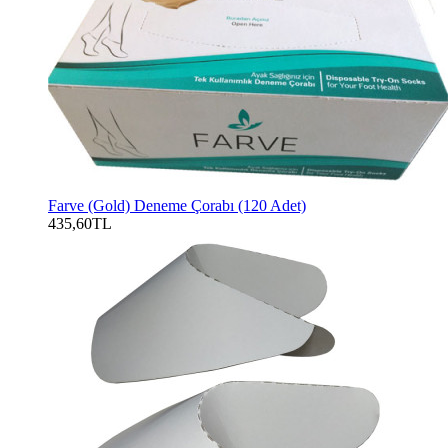
Farve (Gold) Deneme Çorabı (120 Adet)
435,60TL