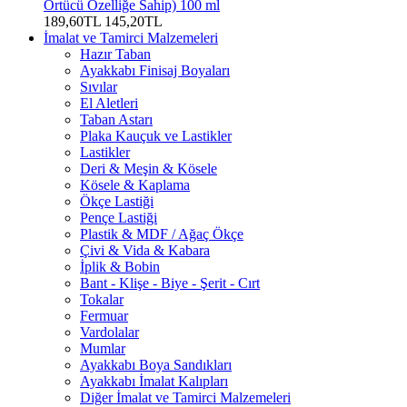
Örtücü Özelliğe Sahip) 100 ml
189,60TL
145,20TL
İmalat ve Tamirci Malzemeleri
Hazır Taban
Ayakkabı Finisaj Boyaları
Sıvılar
El Aletleri
Taban Astarı
Plaka Kauçuk ve Lastikler
Lastikler
Deri & Meşin & Kösele
Kösele & Kaplama
Ökçe Lastiği
Pençe Lastiği
Plastik & MDF / Ağaç Ökçe
Çivi & Vida & Kabara
İplik & Bobin
Bant - Klişe - Biye - Şerit - Cırt
Tokalar
Fermuar
Vardolalar
Mumlar
Ayakkabı Boya Sandıkları
Ayakkabı İmalat Kalıpları
Diğer İmalat ve Tamirci Malzemeleri