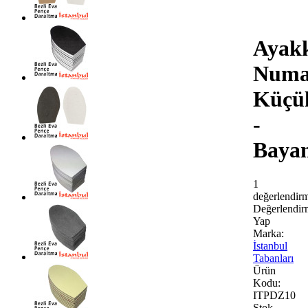
Ayak
Numa
Küçü
-
Baya
1
değerlendir
Değerlendir
Yap
Marka:
İstanbul
Tabanları
Ürün
Kodu:
ITPDZ10
Stok