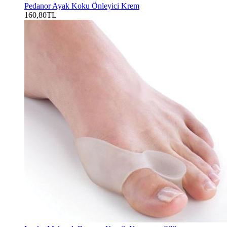
Pedanor Ayak Koku Önleyici Krem
160,80TL