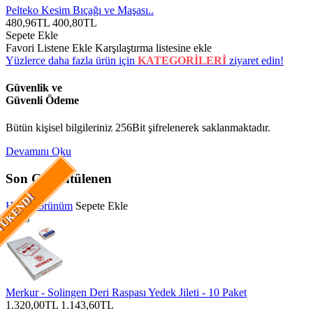
Pelteko Kesim Bıçağı ve Maşası..
480,96TL
400,80TL
Sepete Ekle
Favori Listene Ekle
Karşılaştırma listesine ekle
Yüzlerce daha fazla ürün için
KATEGORİLERİ
ziyaret edin!
Güvenlik ve
Güvenli Ödeme
Bütün kişisel bilgileriniz 256Bit şifrelenerek saklanmaktadır.
Devamını Oku
Son Görüntülenen
ÜKENDI
Hızlı Görünüm
Sepete Ekle
-13%
Merkur - Solingen Deri Raspası Yedek Jileti - 10 Paket
1.320,00TL
1.143,60TL