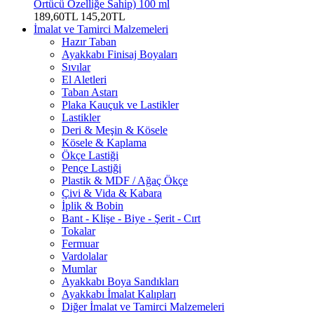
Örtücü Özelliğe Sahip) 100 ml
189,60TL
145,20TL
İmalat ve Tamirci Malzemeleri
Hazır Taban
Ayakkabı Finisaj Boyaları
Sıvılar
El Aletleri
Taban Astarı
Plaka Kauçuk ve Lastikler
Lastikler
Deri & Meşin & Kösele
Kösele & Kaplama
Ökçe Lastiği
Pençe Lastiği
Plastik & MDF / Ağaç Ökçe
Çivi & Vida & Kabara
İplik & Bobin
Bant - Klişe - Biye - Şerit - Cırt
Tokalar
Fermuar
Vardolalar
Mumlar
Ayakkabı Boya Sandıkları
Ayakkabı İmalat Kalıpları
Diğer İmalat ve Tamirci Malzemeleri