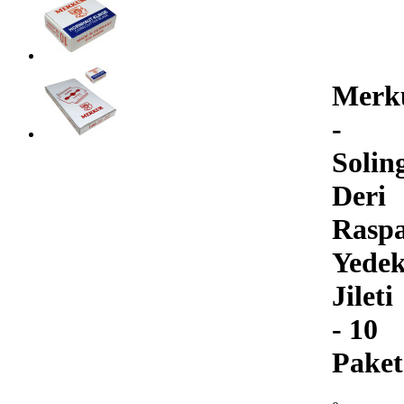
Merk
-
Solin
Deri
Raspa
Yede
Jileti
- 10
Paket