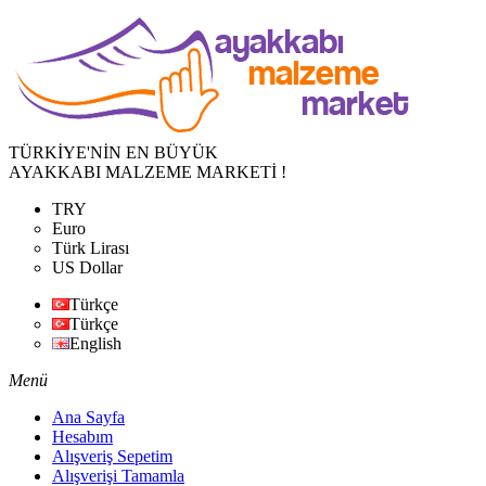
TÜRKİYE'NİN EN BÜYÜK
AYAKKABI MALZEME MARKETİ !
TRY
Euro
Türk Lirası
US Dollar
Türkçe
Türkçe
English
Menü
Ana Sayfa
Hesabım
Alışveriş Sepetim
Alışverişi Tamamla