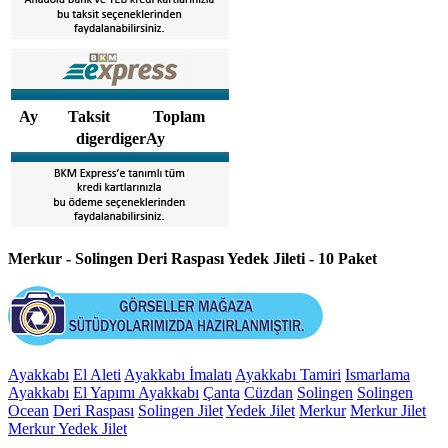
Ay
Taksit
Toplam
digerdigerAy
Merkur - Solingen Deri Raspası Yedek Jileti - 10 Paket
Ayakkabı
El Aleti
Ayakkabı İmalatı
Ayakkabı Tamiri
Ismarlama
Ayakkabı
El Yapımı Ayakkabı
Çanta
Cüzdan
Solingen
Solingen
Ocean
Deri Raspası
Solingen Jilet
Yedek Jilet
Merkur
Merkur Jilet
Merkur Yedek Jilet