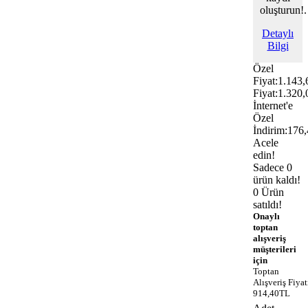
oluşturun!.
Detaylı
Bilgi
Özel
Fiyat:
1.143
Fiyat:
1.320
İnternet'e
Özel
İndirim:
176
Acele
edin!
Sadece 0
ürün kaldı!
0 Ürün
satıldı!
Onaylı
toptan
alışveriş
müşterileri
için
Toptan
Alışveriş Fiyat
914,40TL