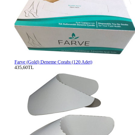
Farve (Gold) Deneme Çorabı (120 Adet)
435,60TL