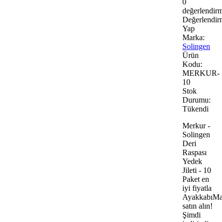
0
değerlendir
Değerlendir
Yap
Marka:
Solingen
Ürün
Kodu:
MERKUR-
10
Stok
Durumu:
Tükendi
Merkur -
Solingen
Deri
Raspası
Yedek
Jileti - 10
Paket en
iyi fiyatla
AyakkabıMa
satın alın!
Şimdi