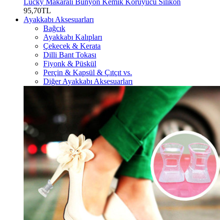
Lucky Makaralı Bunyon Kemik Koruyucu Silikon
95,70TL
Ayakkabı Aksesuarları
Bağcık
Ayakkabı Kalıpları
Çekecek & Kerata
Dilli Bant Tokası
Fiyonk & Püskül
Perçin & Kapsül & Çıtçıt vs.
Diğer Ayakkabı Aksesuarları