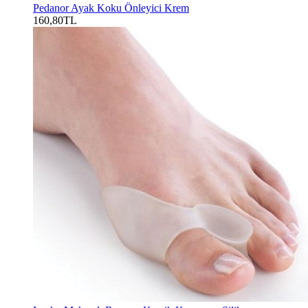
Pedanor Ayak Koku Önleyici Krem
160,80TL