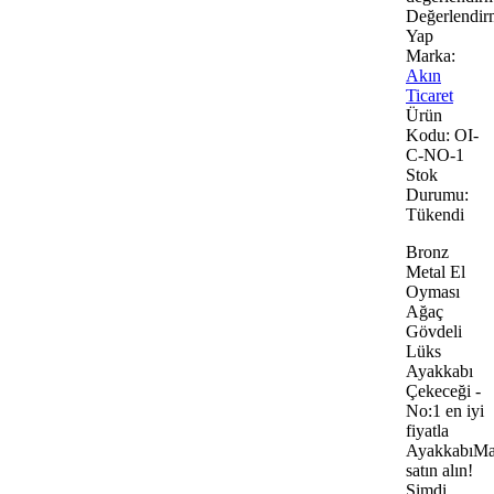
Değerlendir
Yap
Marka:
Akın
Ticaret
Ürün
Kodu:
OI-
C-NO-1
Stok
Durumu:
Tükendi
Bronz
Metal El
Oyması
Ağaç
Gövdeli
Lüks
Ayakkabı
Çekeceği -
No:1 en iyi
fiyatla
AyakkabıMa
satın alın!
Şimdi