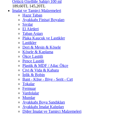
Örtücü Özelliğe Sahip) 100 ml
189,60TL
145,20TL
İmalat ve Tamirci Malzemeleri
Hazır Taban
Ayakkabı Finisaj Boyaları
Sıvılar
El Aletleri
Taban Astarı
Plaka Kauçuk ve Lastikler
Lastikler
Deri & Meşin & Kösele
Kösele & Kaplama
Ökçe Lastiği
Pençe Lastiği
Plastik & MDF / Ağaç Ökçe
Çivi & Vida & Kabara
İplik & Bobin
Bant - Klişe - Biye - Şerit - Cırt
Tokalar
Fermuar
Vardolalar
Mumlar
Ayakkabı Boya Sandıkları
Ayakkabı İmalat Kalıpları
Diğer İmalat ve Tamirci Malzemeleri