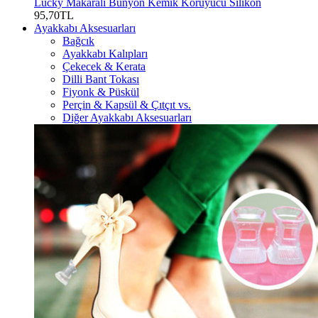
Lucky Makaralı Bunyon Kemik Koruyucu Silikon
95,70TL
Ayakkabı Aksesuarları
Bağcık
Ayakkabı Kalıpları
Çekecek & Kerata
Dilli Bant Tokası
Fiyonk & Püskül
Perçin & Kapsül & Çıtçıt vs.
Diğer Ayakkabı Aksesuarları