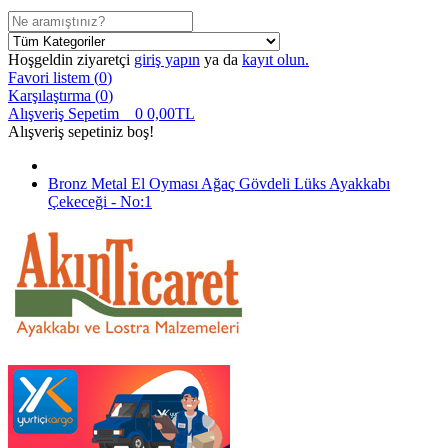
Hoşgeldin ziyaretçi
giriş yapın
ya da
kayıt olun.
Favori listem (
0
)
Karşılaştırma (
0
)
Alışveriş Sepetim
0
0,00TL
Alışveriş sepetiniz boş!
Bronz Metal El Oyması Ağaç Gövdeli Lüks Ayakkabı
Çekeceği - No:1