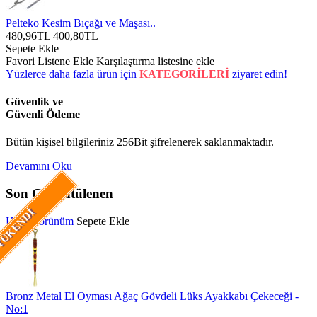
Pelteko Kesim Bıçağı ve Maşası..
480,96TL
400,80TL
Sepete Ekle
Favori Listene Ekle
Karşılaştırma listesine ekle
Yüzlerce daha fazla ürün için
KATEGORİLERİ
ziyaret edin!
Güvenlik ve
Güvenli Ödeme
Bütün kişisel bilgileriniz 256Bit şifrelenerek saklanmaktadır.
Devamını Oku
Son Görüntülenen
ÜKENDI
Hızlı Görünüm
Sepete Ekle
Bronz Metal El Oyması Ağaç Gövdeli Lüks Ayakkabı Çekeceği -
No:1