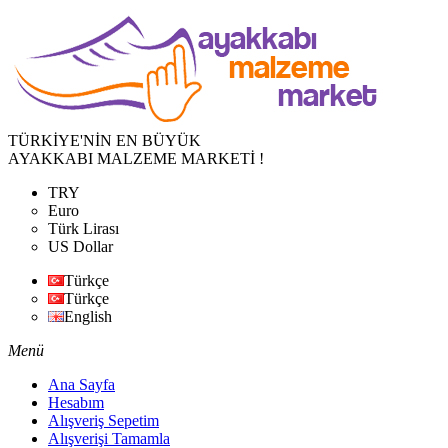
TÜRKİYE'NİN EN BÜYÜK
AYAKKABI MALZEME MARKETİ !
TRY
Euro
Türk Lirası
US Dollar
Türkçe
Türkçe
English
Menü
Ana Sayfa
Hesabım
Alışveriş Sepetim
Alışverişi Tamamla