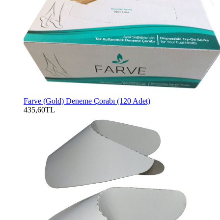
Farve (Gold) Deneme Çorabı (120 Adet)
435,60TL