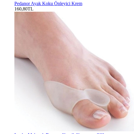
Pedanor Ayak Koku Önleyici Krem
160,80TL