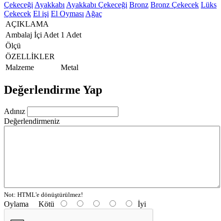
Çekeceği
Ayakkabı
Ayakkabı Çekeceği
Bronz
Bronz Çekecek
Lüks
Çekecek
El işi
El Oyması
Ağaç
AÇIKLAMA
Ambalaj İçi Adet
1 Adet
Ölçü
ÖZELLİKLER
Malzeme
Metal
Değerlendirme Yap
Adınız
Değerlendirmeniz
Not:
HTML'e dönüştürülmez!
Oylama
Kötü
İyi