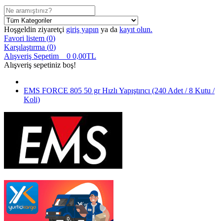
Hoşgeldin ziyaretçi
giriş yapın
ya da
kayıt olun.
Favori listem (
0
)
Karşılaştırma (
0
)
Alışveriş Sepetim
0
0,00TL
Alışveriş sepetiniz boş!
EMS FORCE 805 50 gr Hızlı Yapıştırıcı (240 Adet / 8 Kutu /
Koli)