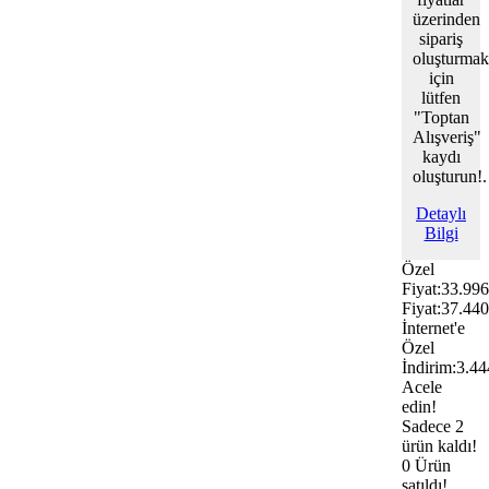
üzerinden
sipariş
oluşturmak
için
lütfen
"Toptan
Alışveriş"
kaydı
oluşturun!.
Detaylı
Bilgi
Özel
Fiyat:
33.99
Fiyat:
37.44
İnternet'e
Özel
İndirim:
3.4
Acele
edin!
Sadece 2
ürün kaldı!
0 Ürün
satıldı!