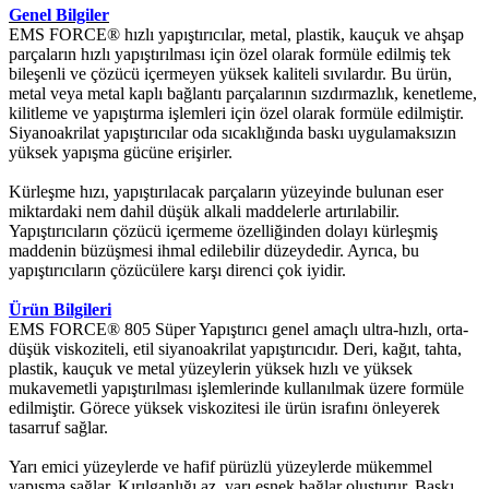
Genel Bilgiler
EMS FORCE® hızlı yapıştırıcılar, metal, plastik, kauçuk ve ahşap
parçaların hızlı yapıştırılması için özel olarak formüle edilmiş tek
bileşenli ve çözücü içermeyen yüksek kaliteli sıvılardır. Bu ürün,
metal veya metal kaplı bağlantı parçalarının sızdırmazlık, kenetleme,
kilitleme ve yapıştırma işlemleri için özel olarak formüle edilmiştir.
Siyanoakrilat yapıştırıcılar oda sıcaklığında baskı uygulamaksızın
yüksek yapışma gücüne erişirler.
Kürleşme hızı, yapıştırılacak parçaların yüzeyinde bulunan eser
miktardaki nem dahil düşük alkali maddelerle artırılabilir.
Yapıştırıcıların çözücü içermeme özelliğinden dolayı kürleşmiş
maddenin büzüşmesi ihmal edilebilir düzeydedir. Ayrıca, bu
yapıştırıcıların çözücülere karşı direnci çok iyidir.
Ürün Bilgileri
EMS FORCE® 805 Süper Yapıştırıcı genel amaçlı ultra-hızlı, orta-
düşük viskoziteli, etil siyanoakrilat yapıştırıcıdır. Deri, kağıt, tahta,
plastik, kauçuk ve metal yüzeylerin yüksek hızlı ve yüksek
mukavemetli yapıştırılması işlemlerinde kullanılmak üzere formüle
edilmiştir. Görece yüksek viskozitesi ile ürün israfını önleyerek
tasarruf sağlar.
Yarı emici yüzeylerde ve hafif pürüzlü yüzeylerde mükemmel
yapışma sağlar. Kırılganlığı az, yarı esnek bağlar oluşturur. Baskı