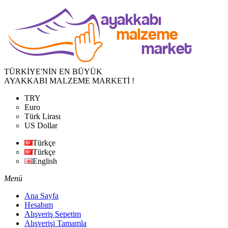
TÜRKİYE'NİN EN BÜYÜK
AYAKKABI MALZEME MARKETİ !
TRY
Euro
Türk Lirası
US Dollar
Türkçe
Türkçe
English
Menü
Ana Sayfa
Hesabım
Alışveriş Sepetim
Alışverişi Tamamla