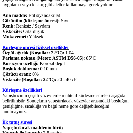
uygulama veya kıskaç gibi aletler kullanmaya gerek yoktur.
Ana madde:
Etil siyanoakrilat
Görünüm (kürleşme öncesi):
Sıvı
Renk:
Renksiz / Saydam
Viskozite:
Orta-düşük
Mukavemet:
Yüksek
Kürleşme öncesi fiziksel özellikler
Özgül ağırlık (Koşullar: 22°C):
1.04
Parlama noktası (Metot: ASTM D56-05):
85°C
Korozyon özelliği:
Korozif değil
Boşluk doldurma:
0.10 mm
Çözücü oranı:
0%
Viskozite (Koşullar: 22°C):
20 - 40 cP
Kürleşme özellikleri
Yapıştırıcının çeşitli yüzeylerde muhtelif kürleşme süreleri aşağıda
belirtilmiştir. Sonuçların yapıştırılacak yüzeyler arasındaki boşluğun
genişliğine, sıcaklığa ve bağıl neme göre değişebileceğini
unutmayınız.
İlk tutuş süresi
Yapıştırılacak maddenin türü;
Kauçuk ile kauçuk:
2-5 saniye