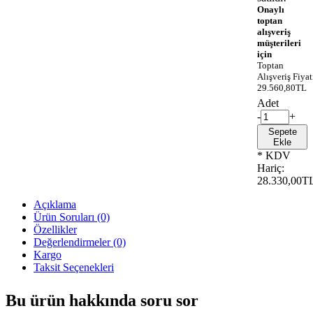
Onaylı
toptan
alışveriş
müşterileri
için
Toptan
Alışveriş Fiyat
29.560,80TL
Adet
-
+
Sepete
Ekle
* KDV
Hariç:
28.330,00T
Açıklama
Ürün Soruları (0)
Özellikler
Değerlendirmeler (0)
Kargo
Taksit Seçenekleri
Bu ürün hakkında soru sor