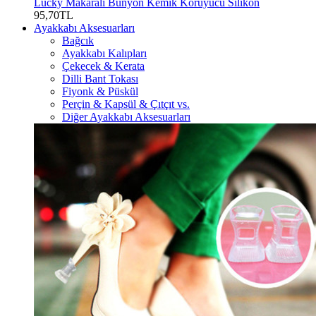
Lucky Makaralı Bunyon Kemik Koruyucu Silikon
95,70TL
Ayakkabı Aksesuarları
Bağcık
Ayakkabı Kalıpları
Çekecek & Kerata
Dilli Bant Tokası
Fiyonk & Püskül
Perçin & Kapsül & Çıtçıt vs.
Diğer Ayakkabı Aksesuarları