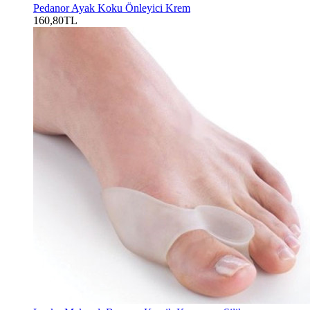
Pedanor Ayak Koku Önleyici Krem
160,80TL