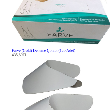
Farve (Gold) Deneme Çorabı (120 Adet)
435,60TL