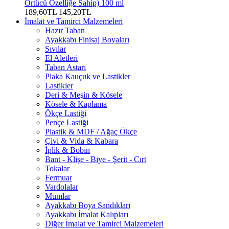
Örtücü Özelliğe Sahip) 100 ml
189,60TL
145,20TL
İmalat ve Tamirci Malzemeleri
Hazır Taban
Ayakkabı Finisaj Boyaları
Sıvılar
El Aletleri
Taban Astarı
Plaka Kauçuk ve Lastikler
Lastikler
Deri & Meşin & Kösele
Kösele & Kaplama
Ökçe Lastiği
Pençe Lastiği
Plastik & MDF / Ağaç Ökçe
Çivi & Vida & Kabara
İplik & Bobin
Bant - Klişe - Biye - Şerit - Cırt
Tokalar
Fermuar
Vardolalar
Mumlar
Ayakkabı Boya Sandıkları
Ayakkabı İmalat Kalıpları
Diğer İmalat ve Tamirci Malzemeleri