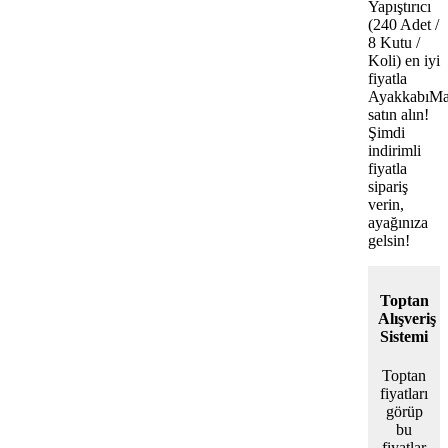
Yapıştırıcı
(240 Adet /
8 Kutu /
Koli) en iyi
fiyatla
AyakkabıMa
satın alın!
Şimdi
indirimli
fiyatla
sipariş
verin,
ayağınıza
gelsin!
Toptan
Alışveriş
Sistemi
Toptan
fiyatları
görüp
bu
fiyatlar