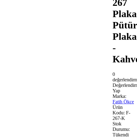
267
Plaka
Pütür
Plaka
-
Kahve
0
değerlendir
Değerlendir
Yap
Marka:
Fatih Ökçe
Ürün
Kodu:
F-
267-K
Stok
Durumu:
Tükendi