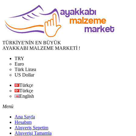
TÜRKİYE'NİN EN BÜYÜK
AYAKKABI MALZEME MARKETİ !
TRY
Euro
Türk Lirası
US Dollar
Türkçe
Türkçe
English
Menü
Ana Sayfa
Hesabım
Alışveriş Sepetim
Alışverişi Tamamla