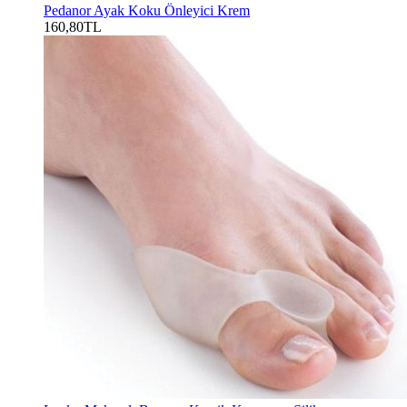
Pedanor Ayak Koku Önleyici Krem
160,80TL