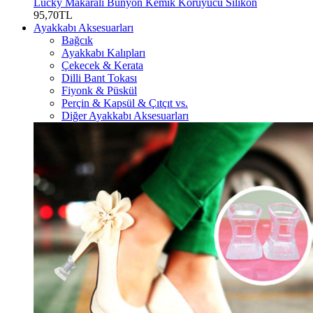
Lucky Makaralı Bunyon Kemik Koruyucu Silikon
95,70TL
Ayakkabı Aksesuarları
Bağcık
Ayakkabı Kalıpları
Çekecek & Kerata
Dilli Bant Tokası
Fiyonk & Püskül
Perçin & Kapsül & Çıtçıt vs.
Diğer Ayakkabı Aksesuarları