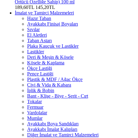
Örtücü Özelliğe Sahip) 100 ml
189,60TL
145,20TL
İmalat ve Tamirci Malzemeleri
Hazır Taban
Ayakkabı Finisaj Boyaları
Sıvılar
El Aletleri
Taban Astarı
Plaka Kauçuk ve Lastikler
Lastikler
Deri & Meşin & Kösele
Kösele & Kaplama
Ökçe Lastiği
Pençe Lastiği
Plastik & MDF / Ağaç Ökçe
Çivi & Vida & Kabara
İplik & Bobin
Bant - Klişe - Biye - Şerit - Cırt
Tokalar
Fermuar
Vardolalar
Mumlar
Ayakkabı Boya Sandıkları
Ayakkabı İmalat Kalıpları
Diğer İmalat ve Tamirci Malzemeleri