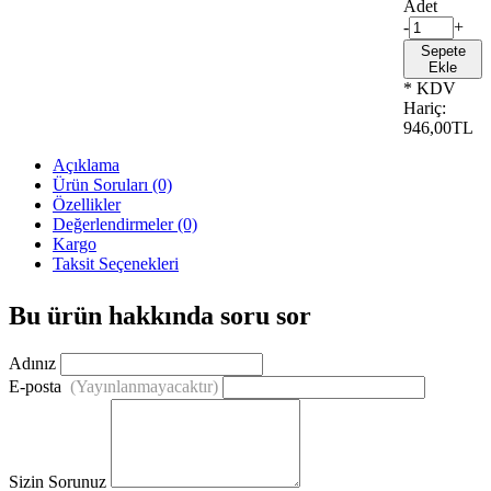
Adet
-
+
Sepete
Ekle
* KDV
Hariç:
946,00TL
Açıklama
Ürün Soruları (0)
Özellikler
Değerlendirmeler (0)
Kargo
Taksit Seçenekleri
Bu ürün hakkında soru sor
Adınız
E-posta
(Yayınlanmayacaktır)
Sizin Sorunuz