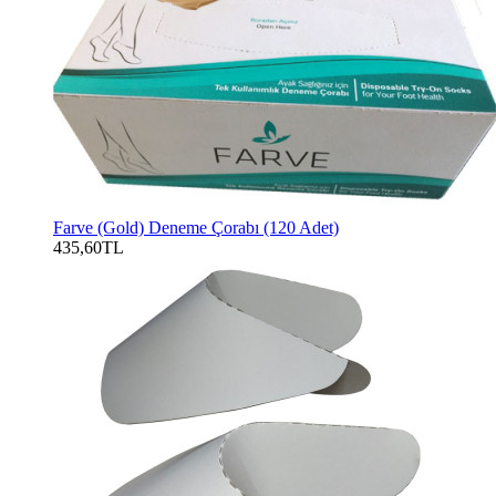
Farve (Gold) Deneme Çorabı (120 Adet)
435,60TL