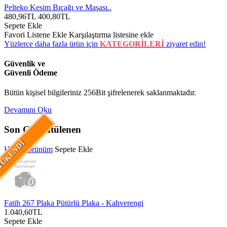
Pelteko Kesim Bıçağı ve Maşası..
480,96TL
400,80TL
Sepete Ekle
Favori Listene Ekle
Karşılaştırma listesine ekle
Yüzlerce daha fazla ürün için
KATEGORİLERİ
ziyaret edin!
Güvenlik ve
Güvenli Ödeme
Bütün kişisel bilgileriniz 256Bit şifrelenerek saklanmaktadır.
Devamını Oku
Son Görüntülenen
ÜKENDI
Hızlı Görünüm
Sepete Ekle
Fatih 267 Plaka Pütürlü Plaka - Kahverengi
1.040,60TL
Sepete Ekle