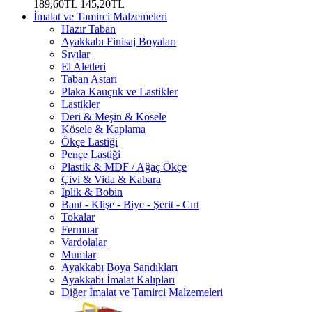
189,60TL
145,20TL
İmalat ve Tamirci Malzemeleri
Hazır Taban
Ayakkabı Finisaj Boyaları
Sıvılar
El Aletleri
Taban Astarı
Plaka Kauçuk ve Lastikler
Lastikler
Deri & Meşin & Kösele
Kösele & Kaplama
Ökçe Lastiği
Pençe Lastiği
Plastik & MDF / Ağaç Ökçe
Çivi & Vida & Kabara
İplik & Bobin
Bant - Klişe - Biye - Şerit - Cırt
Tokalar
Fermuar
Vardolalar
Mumlar
Ayakkabı Boya Sandıkları
Ayakkabı İmalat Kalıpları
Diğer İmalat ve Tamirci Malzemeleri