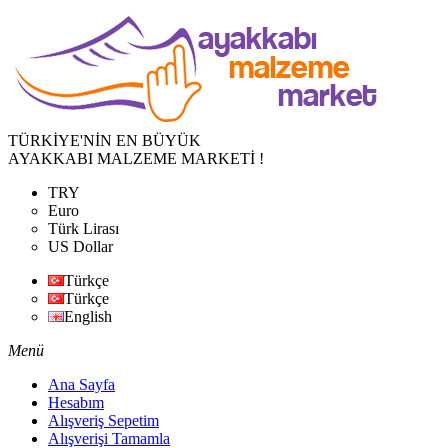
TÜRKİYE'NİN EN BÜYÜK
AYAKKABI MALZEME MARKETİ !
TRY
Euro
Türk Lirası
US Dollar
Türkçe
Türkçe
English
Menü
Ana Sayfa
Hesabım
Alışveriş Sepetim
Alışverişi Tamamla