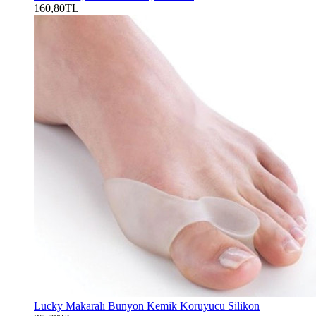
160,80TL
Lucky Makaralı Bunyon Kemik Koruyucu Silikon