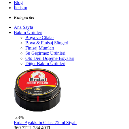
Blog
İletişim
Kategoriler
Ana Sayfa
Bakım Ürünleri
Boya ve Cilalar
Boya & Finisaj Süngeri
Finisaj Mumları
Su Geçirmez Ürünleri
Oto Deri Döşeme Boyaları
Diğer Bakım Ürünleri
-23%
Erdal Ayakkabı Cilası 75 ml Siyah
369,72TL
284,40TL