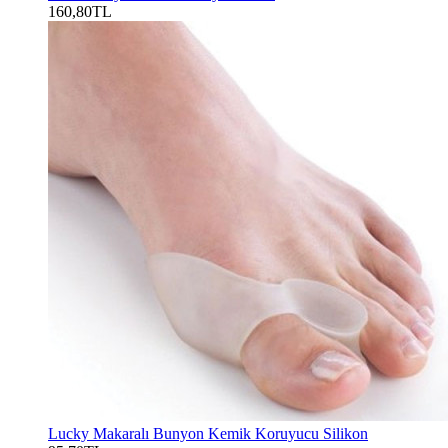
160,80TL
Lucky Makaralı Bunyon Kemik Koruyucu Silikon