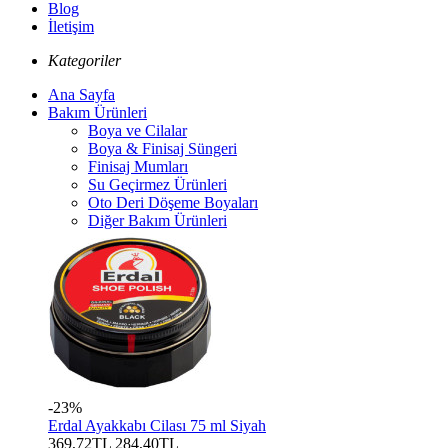
Blog
İletişim
Kategoriler
Ana Sayfa
Bakım Ürünleri
Boya ve Cilalar
Boya & Finisaj Süngeri
Finisaj Mumları
Su Geçirmez Ürünleri
Oto Deri Döşeme Boyaları
Diğer Bakım Ürünleri
-23%
Erdal Ayakkabı Cilası 75 ml Siyah
369,72TL
284,40TL