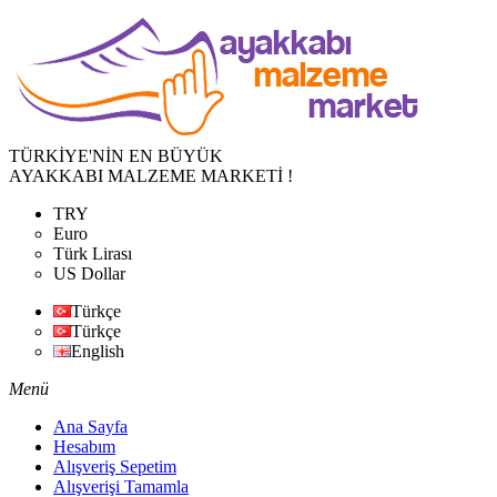
TÜRKİYE'NİN EN BÜYÜK
AYAKKABI MALZEME MARKETİ !
TRY
Euro
Türk Lirası
US Dollar
Türkçe
Türkçe
English
Menü
Ana Sayfa
Hesabım
Alışveriş Sepetim
Alışverişi Tamamla