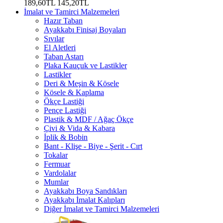
189,60TL
145,20TL
İmalat ve Tamirci Malzemeleri
Hazır Taban
Ayakkabı Finisaj Boyaları
Sıvılar
El Aletleri
Taban Astarı
Plaka Kauçuk ve Lastikler
Lastikler
Deri & Meşin & Kösele
Kösele & Kaplama
Ökçe Lastiği
Pençe Lastiği
Plastik & MDF / Ağaç Ökçe
Çivi & Vida & Kabara
İplik & Bobin
Bant - Klişe - Biye - Şerit - Cırt
Tokalar
Fermuar
Vardolalar
Mumlar
Ayakkabı Boya Sandıkları
Ayakkabı İmalat Kalıpları
Diğer İmalat ve Tamirci Malzemeleri