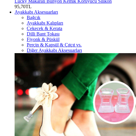
Lucky Makaralı Bunyon Kemik Koruyucu Silikon
95,70TL
Ayakkabı Aksesuarları
Bağcık
Ayakkabı Kalıpları
Çekecek & Kerata
Dilli Bant Tokası
Fiyonk & Püskül
Perçin & Kapsül & Çıtçıt vs.
Diğer Ayakkabı Aksesuarları