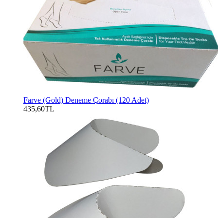
Farve (Gold) Deneme Çorabı (120 Adet)
435,60TL