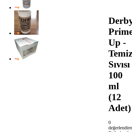
Derb
Prim
Up -
Temiz
Sıvısı
100
ml
(12
Adet)
0
değerlendir