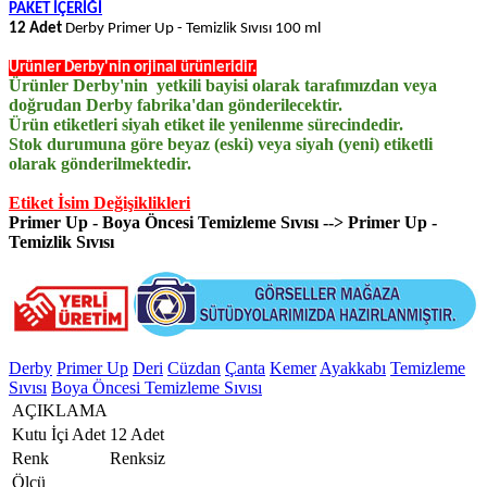
PAKET İÇERİĞİ
12 Adet
Derby Primer Up - Temizlik Sıvısı 100 ml
Ürünler Derby'nin orjinal ürünleridir.
Ürünler Derby'nin yetkili bayisi olarak tarafımızdan veya
doğrudan Derby fabrika'dan gönderilecektir.
Ürün etiketleri siyah etiket ile yenilenme sürecindedir.
Stok durumuna göre beyaz (eski) veya siyah (yeni) etiketli
olarak gönderilmektedir.
Etiket İsim Değişiklikleri
Primer Up - Boya Öncesi Temizleme Sıvısı --> Primer Up -
Temizlik Sıvısı
Derby
Primer Up
Deri
Cüzdan
Çanta
Kemer
Ayakkabı
Temizleme
Sıvısı
Boya Öncesi Temizleme Sıvısı
AÇIKLAMA
Kutu İçi Adet
12 Adet
Renk
Renksiz
Ölçü