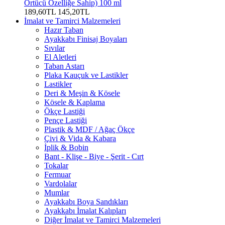
Örtücü Özelliğe Sahip) 100 ml
189,60TL
145,20TL
İmalat ve Tamirci Malzemeleri
Hazır Taban
Ayakkabı Finisaj Boyaları
Sıvılar
El Aletleri
Taban Astarı
Plaka Kauçuk ve Lastikler
Lastikler
Deri & Meşin & Kösele
Kösele & Kaplama
Ökçe Lastiği
Pençe Lastiği
Plastik & MDF / Ağaç Ökçe
Çivi & Vida & Kabara
İplik & Bobin
Bant - Klişe - Biye - Şerit - Cırt
Tokalar
Fermuar
Vardolalar
Mumlar
Ayakkabı Boya Sandıkları
Ayakkabı İmalat Kalıpları
Diğer İmalat ve Tamirci Malzemeleri