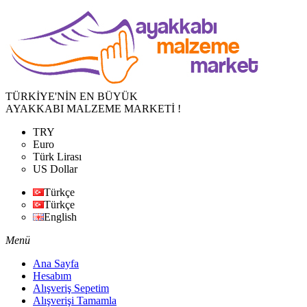
TÜRKİYE'NİN EN BÜYÜK
AYAKKABI MALZEME MARKETİ !
TRY
Euro
Türk Lirası
US Dollar
Türkçe
Türkçe
English
Menü
Ana Sayfa
Hesabım
Alışveriş Sepetim
Alışverişi Tamamla