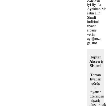
Adet) en
iyi fiyatla
AyakkabıMa
satın alın!
Şimdi
indirimli
fiyatla
sipariş
verin,
ayağınıza
gelsin!
Toptan
Alışveriş
Sistemi
Toptan
fiyatları
görüp
bu
fiyatlar
üzerinden
sipariş
oluşturmak