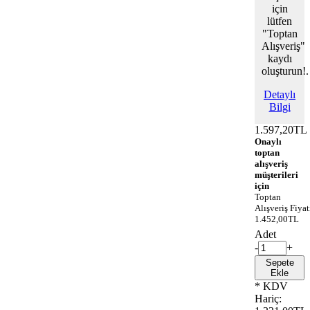
için
lütfen
"Toptan
Alışveriş"
kaydı
oluşturun!.
Detaylı
Bilgi
1.597,20TL
Onaylı
toptan
alışveriş
müşterileri
için
Toptan
Alışveriş Fiyat
1.452,00TL
Adet
-
+
Sepete
Ekle
* KDV
Hariç: