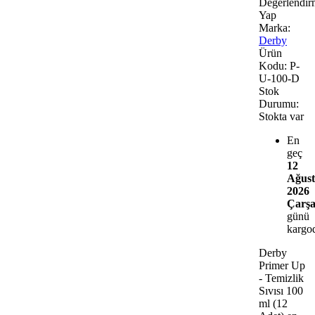
Değerlendir
Yap
Marka:
Derby
Ürün
Kodu:
P-
U-100-D
Stok
Durumu:
Stokta var
En
geç
12
Ağust
2026
Çarş
günü
kargo
Derby
Primer Up
- Temizlik
Sıvısı 100
ml (12