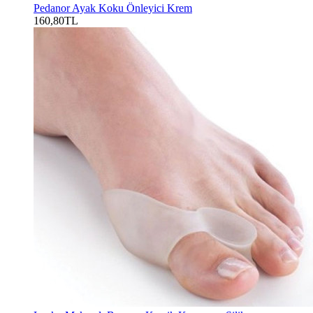
Pedanor Ayak Koku Önleyici Krem
160,80TL