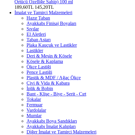
Örtücü Özelliğe Sahip) 100 ml
189,60TL
145,20TL
İmalat ve Tamirci Malzemeleri
Hazır Taban
Ayakkabı Finisaj Boyaları
Sıvılar
El Aletleri
Taban Astarı
Plaka Kauçuk ve Lastikler
Lastikler
Deri & Meşin & Kösele
Kösele & Kaplama
Ökçe Lastiği
Pençe Lastiği
Plastik & MDF / Ağaç Ökçe
Çivi & Vida & Kabara
İplik & Bobin
Bant - Klişe - Biye - Şerit - Cırt
Tokalar
Fermuar
Vardolalar
Mumlar
Ayakkabı Boya Sandıkları
Ayakkabı İmalat Kalıpları
Diğer İmalat ve Tamirci Malzemeleri