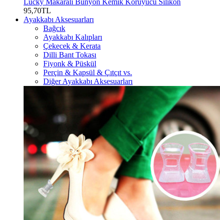
Lucky Makaralı Bunyon Kemik Koruyucu Silikon
95,70TL
Ayakkabı Aksesuarları
Bağcık
Ayakkabı Kalıpları
Çekecek & Kerata
Dilli Bant Tokası
Fiyonk & Püskül
Perçin & Kapsül & Çıtçıt vs.
Diğer Ayakkabı Aksesuarları