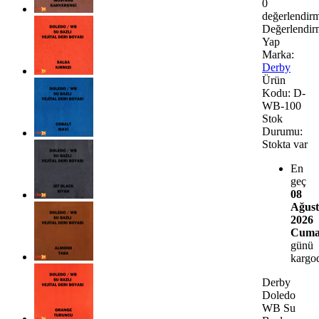
0
değerlendir
Değerlendir
Yap
Marka:
Derby
Ürün
Kodu:
D-
WB-100
Stok
Durumu:
Stokta var
En
geç
08
Ağust
2026
Cumar
günü
kargo
Derby
Doledo
WB Su