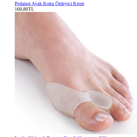
Pedanor Ayak Koku Önleyici Krem
160,80TL