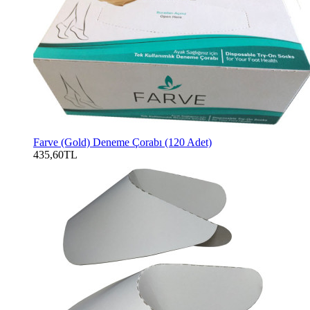
Farve (Gold) Deneme Çorabı (120 Adet)
435,60TL