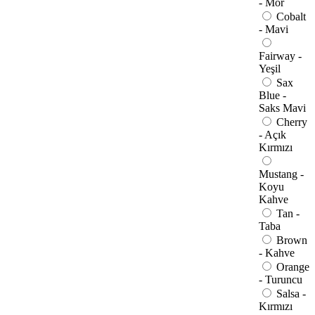
- Mor
Cobalt
- Mavi
Fairway -
Yeşil
Sax
Blue -
Saks Mavi
Cherry
- Açık
Kırmızı
Mustang -
Koyu
Kahve
Tan -
Taba
Brown
- Kahve
Orange
- Turuncu
Salsa -
Kırmızı