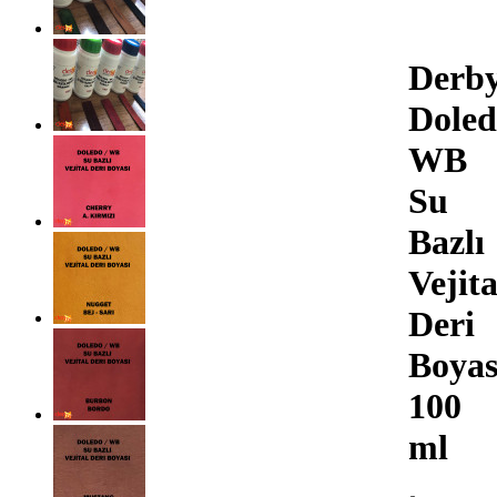
Derb
Doled
WB
Su
Bazlı
Vejita
Deri
Boyas
100
ml