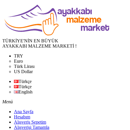
TÜRKİYE'NİN EN BÜYÜK
AYAKKABI MALZEME MARKETİ !
TRY
Euro
Türk Lirası
US Dollar
Türkçe
Türkçe
English
Menü
Ana Sayfa
Hesabım
Alışveriş Sepetim
Alışverişi Tamamla