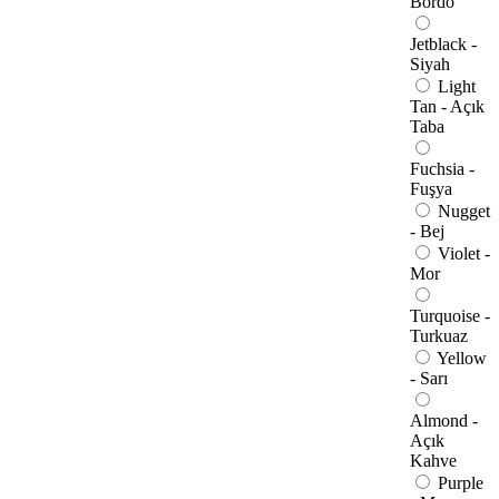
Bordo
Jetblack -
Siyah
Light
Tan - Açık
Taba
Fuchsia -
Fuşya
Nugget
- Bej
Violet -
Mor
Turquoise -
Turkuaz
Yellow
- Sarı
Almond -
Açık
Kahve
Purple