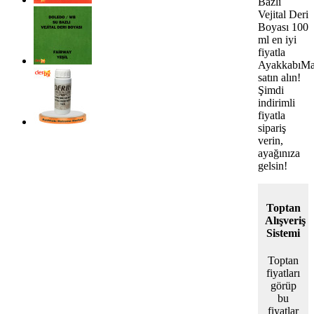
Bazlı
Vejital Deri
Boyası 100
ml en iyi
fiyatla
AyakkabıMa
satın alın!
Şimdi
indirimli
fiyatla
sipariş
verin,
ayağınıza
gelsin!
Toptan
Alışveriş
Sistemi
Toptan
fiyatları
görüp
bu
fiyatlar