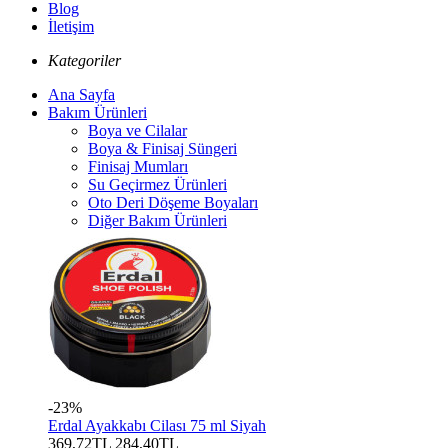
Blog
İletişim
Kategoriler
Ana Sayfa
Bakım Ürünleri
Boya ve Cilalar
Boya & Finisaj Süngeri
Finisaj Mumları
Su Geçirmez Ürünleri
Oto Deri Döşeme Boyaları
Diğer Bakım Ürünleri
-23%
Erdal Ayakkabı Cilası 75 ml Siyah
369,72TL
284,40TL