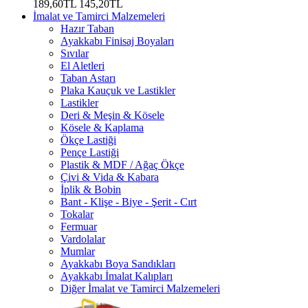
189,60TL
145,20TL
İmalat ve Tamirci Malzemeleri
Hazır Taban
Ayakkabı Finisaj Boyaları
Sıvılar
El Aletleri
Taban Astarı
Plaka Kauçuk ve Lastikler
Lastikler
Deri & Meşin & Kösele
Kösele & Kaplama
Ökçe Lastiği
Pençe Lastiği
Plastik & MDF / Ağaç Ökçe
Çivi & Vida & Kabara
İplik & Bobin
Bant - Klişe - Biye - Şerit - Cırt
Tokalar
Fermuar
Vardolalar
Mumlar
Ayakkabı Boya Sandıkları
Ayakkabı İmalat Kalıpları
Diğer İmalat ve Tamirci Malzemeleri