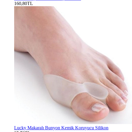
160,80TL
Lucky Makaralı Bunyon Kemik Koruyucu Silikon