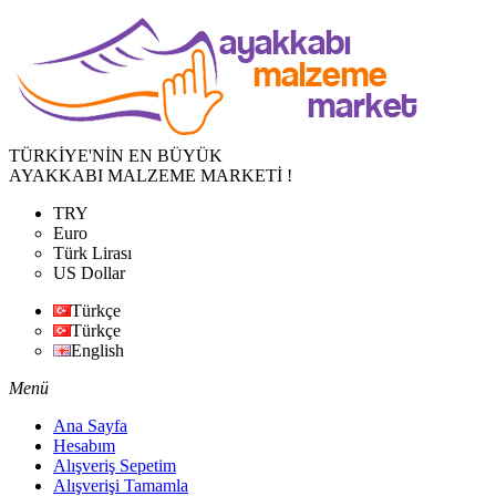
TÜRKİYE'NİN EN BÜYÜK
AYAKKABI MALZEME MARKETİ !
TRY
Euro
Türk Lirası
US Dollar
Türkçe
Türkçe
English
Menü
Ana Sayfa
Hesabım
Alışveriş Sepetim
Alışverişi Tamamla