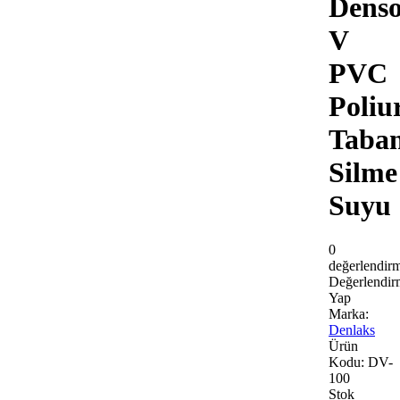
Denso
V
PVC
Poliu
Taba
Silme
Suyu
0
değerlendir
Değerlendir
Yap
Marka:
Denlaks
Ürün
Kodu:
DV-
100
Stok