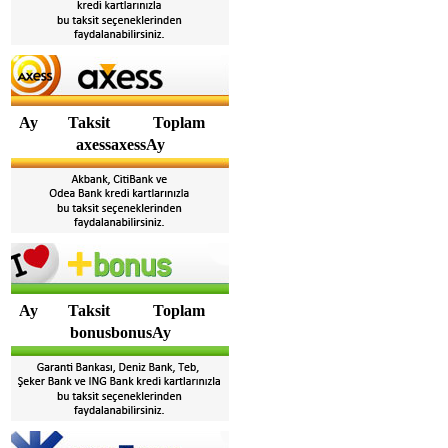
Ay
Taksit
Toplam
axessaxessAy
Ay
Taksit
Toplam
bonusbonusAy