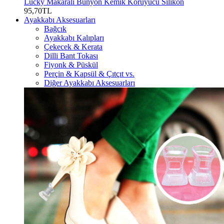
Lucky Makaralı Bunyon Kemik Koruyucu Silikon
95,70TL
Ayakkabı Aksesuarları
Bağcık
Ayakkabı Kalıpları
Çekecek & Kerata
Dilli Bant Tokası
Fiyonk & Püskül
Perçin & Kapsül & Çıtçıt vs.
Diğer Ayakkabı Aksesuarları