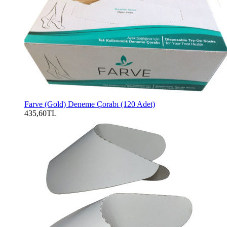
Farve (Gold) Deneme Çorabı (120 Adet)
435,60TL