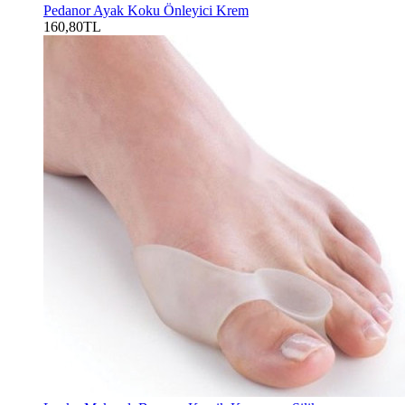
Pedanor Ayak Koku Önleyici Krem
160,80TL