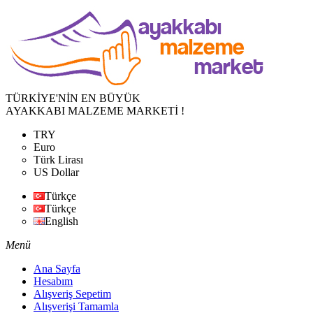
TÜRKİYE'NİN EN BÜYÜK
AYAKKABI MALZEME MARKETİ !
TRY
Euro
Türk Lirası
US Dollar
Türkçe
Türkçe
English
Menü
Ana Sayfa
Hesabım
Alışveriş Sepetim
Alışverişi Tamamla