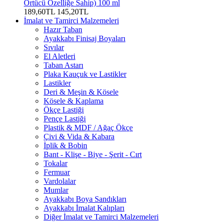
Örtücü Özelliğe Sahip) 100 ml
189,60TL
145,20TL
İmalat ve Tamirci Malzemeleri
Hazır Taban
Ayakkabı Finisaj Boyaları
Sıvılar
El Aletleri
Taban Astarı
Plaka Kauçuk ve Lastikler
Lastikler
Deri & Meşin & Kösele
Kösele & Kaplama
Ökçe Lastiği
Pençe Lastiği
Plastik & MDF / Ağaç Ökçe
Çivi & Vida & Kabara
İplik & Bobin
Bant - Klişe - Biye - Şerit - Cırt
Tokalar
Fermuar
Vardolalar
Mumlar
Ayakkabı Boya Sandıkları
Ayakkabı İmalat Kalıpları
Diğer İmalat ve Tamirci Malzemeleri