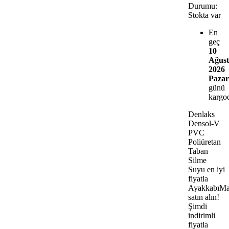
Durumu:
Stokta var
En
geç
10
Ağust
2026
Pazar
günü
kargo
Denlaks
Densol-V
PVC
Poliüretan
Taban
Silme
Suyu en iyi
fiyatla
AyakkabıMa
satın alın!
Şimdi
indirimli
fiyatla