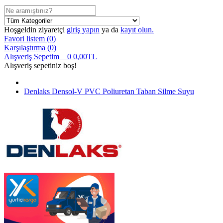
Hoşgeldin ziyaretçi
giriş yapın
ya da
kayıt olun.
Favori listem (
0
)
Karşılaştırma (
0
)
Alışveriş Sepetim
0
0,00TL
Alışveriş sepetiniz boş!
Denlaks Densol-V PVC Poliuretan Taban Silme Suyu