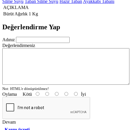
Silme Suyu
Taban Silme Suyu
Hazır Taban
Ayakkabı Tabanı
AÇIKLAMA
Bürüt Ağırlık
1 Kg
Değerlendirme Yap
Adınız
Değerlendirmeniz
Not:
HTML'e dönüştürülmez!
Oylama
Kötü
İyi
Devam