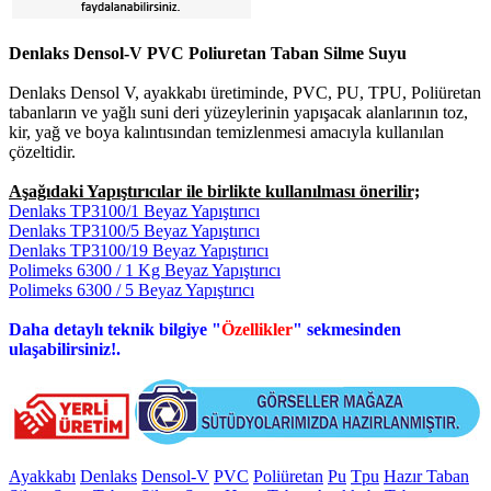
Denlaks Densol-V PVC Poliuretan Taban Silme Suyu
Denlaks Densol V, ayakkabı üretiminde, PVC, PU, TPU, Poliüretan
tabanların ve yağlı suni deri yüzeylerinin yapışacak alanlarının toz,
kir, yağ ve boya kalıntısından temizlenmesi amacıyla kullanılan
çözeltidir.
Aşağıdaki Yapıştırıcılar ile birlikte kullanılması önerilir;
Denlaks TP3100/1 Beyaz Yapıştırıcı
Denlaks TP3100/5 Beyaz Yapıştırıcı
Denlaks TP3100/19 Beyaz Yapıştırıcı
Polimeks 6300 / 1 Kg Beyaz Yapıştırıcı
Polimeks 6300 / 5 Beyaz Yapıştırıcı
Daha detaylı teknik bilgiye "
Özellikler
" sekmesinden
ulaşabilirsiniz!.
Ayakkabı
Denlaks
Densol-V
PVC
Poliüretan
Pu
Tpu
Hazır Taban