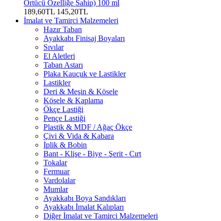
Örtücü Özelliğe Sahip) 100 ml
189,60TL
145,20TL
İmalat ve Tamirci Malzemeleri
Hazır Taban
Ayakkabı Finisaj Boyaları
Sıvılar
El Aletleri
Taban Astarı
Plaka Kauçuk ve Lastikler
Lastikler
Deri & Meşin & Kösele
Kösele & Kaplama
Ökçe Lastiği
Pençe Lastiği
Plastik & MDF / Ağaç Ökçe
Çivi & Vida & Kabara
İplik & Bobin
Bant - Klişe - Biye - Şerit - Cırt
Tokalar
Fermuar
Vardolalar
Mumlar
Ayakkabı Boya Sandıkları
Ayakkabı İmalat Kalıpları
Diğer İmalat ve Tamirci Malzemeleri