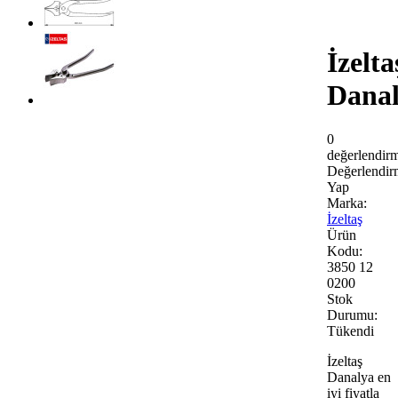
İzelta
Dana
0
değerlendir
Değerlendir
Yap
Marka:
İzeltaş
Ürün
Kodu:
3850 12
0200
Stok
Durumu:
Tükendi
İzeltaş
Danalya en
iyi fiyatla