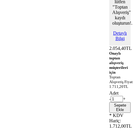
lütfen
"Toptan
Alışveriş"
kaydı
oluşturun!.
Detaylı
Bilgi
2.054,40TL
Onaylı
toptan
alışveriş
müşterileri
için
Toptan
Alışveriş Fiyat
1.711,20TL
Adet
-
+
Sepete
Ekle
* KDV
Hariç:
1.712,00TL