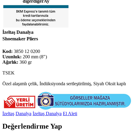
digerdigerAy
İzeltaş Danalya
Shoemaker Pliers
Kod:
3850 12 0200
Uzunluk:
200 mm (8")
Ağırlık:
360 gr
TSEK
Özel alaşımlı çelik, İndüksiyonda sertleştirilmiş, Siyah Oksit kaplı
İzeltaş
Danalya
İzeltaş Danalya
El Aleti
Değerlendirme Yap