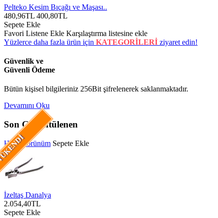
Pelteko Kesim Bıçağı ve Maşası..
480,96TL
400,80TL
Sepete Ekle
Favori Listene Ekle
Karşılaştırma listesine ekle
Yüzlerce daha fazla ürün için
KATEGORİLERİ
ziyaret edin!
Güvenlik ve
Güvenli Ödeme
Bütün kişisel bilgileriniz 256Bit şifrelenerek saklanmaktadır.
Devamını Oku
Son Görüntülenen
ÜKENDI
Hızlı Görünüm
Sepete Ekle
İzeltaş Danalya
2.054,40TL
Sepete Ekle