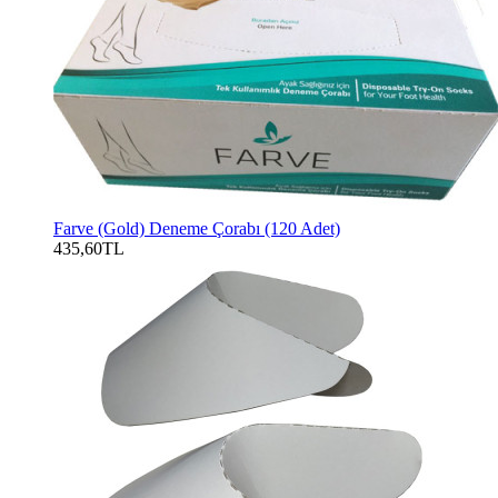
Farve (Gold) Deneme Çorabı (120 Adet)
435,60TL