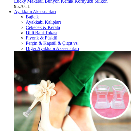
Lucky Makaralı Bunyon Kemik Koruyucu Silikon
95,70TL
Ayakkabı Aksesuarları
Bağcık
Ayakkabı Kalıpları
Çekecek & Kerata
Dilli Bant Tokası
Fiyonk & Püskül
Perçin & Kapsül & Çıtçıt vs.
Diğer Ayakkabı Aksesuarları