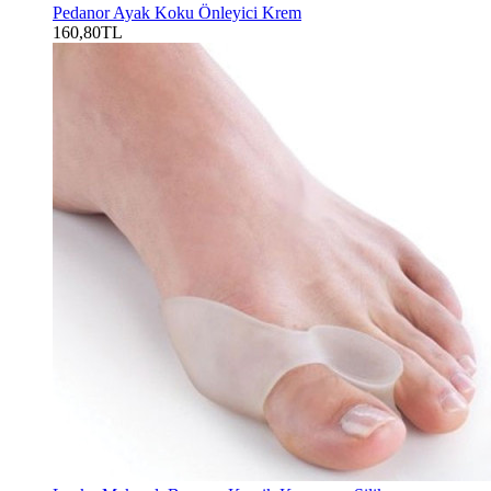
Pedanor Ayak Koku Önleyici Krem
160,80TL