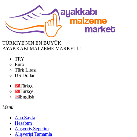
TÜRKİYE'NİN EN BÜYÜK
AYAKKABI MALZEME MARKETİ !
TRY
Euro
Türk Lirası
US Dollar
Türkçe
Türkçe
English
Menü
Ana Sayfa
Hesabım
Alışveriş Sepetim
Alışverişi Tamamla