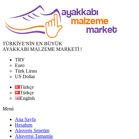
TÜRKİYE'NİN EN BÜYÜK
AYAKKABI MALZEME MARKETİ !
TRY
Euro
Türk Lirası
US Dollar
Türkçe
Türkçe
English
Menü
Ana Sayfa
Hesabım
Alışveriş Sepetim
Alışverişi Tamamla