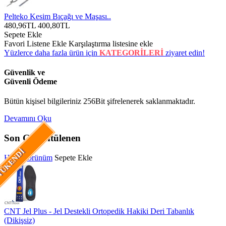
Pelteko Kesim Bıçağı ve Maşası..
480,96TL
400,80TL
Sepete Ekle
Favori Listene Ekle
Karşılaştırma listesine ekle
Yüzlerce daha fazla ürün için
KATEGORİLERİ
ziyaret edin!
Güvenlik ve
Güvenli Ödeme
Bütün kişisel bilgileriniz 256Bit şifrelenerek saklanmaktadır.
Devamını Oku
Son Görüntülenen
ÜKENDI
Hızlı Görünüm
Sepete Ekle
CNT Jel Plus - Jel Destekli Ortopedik Hakiki Deri Tabanlık
(Dikişsiz)