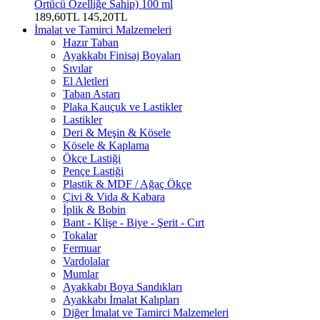
Örtücü Özelliğe Sahip) 100 ml
189,60TL
145,20TL
İmalat ve Tamirci Malzemeleri
Hazır Taban
Ayakkabı Finisaj Boyaları
Sıvılar
El Aletleri
Taban Astarı
Plaka Kauçuk ve Lastikler
Lastikler
Deri & Meşin & Kösele
Kösele & Kaplama
Ökçe Lastiği
Pençe Lastiği
Plastik & MDF / Ağaç Ökçe
Çivi & Vida & Kabara
İplik & Bobin
Bant - Klişe - Biye - Şerit - Cırt
Tokalar
Fermuar
Vardolalar
Mumlar
Ayakkabı Boya Sandıkları
Ayakkabı İmalat Kalıpları
Diğer İmalat ve Tamirci Malzemeleri