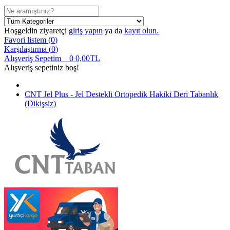
Hoşgeldin ziyaretçi
giriş yapın
ya da
kayıt olun.
Favori listem (
0
)
Karşılaştırma (
0
)
Alışveriş Sepetim
0
0,00TL
Alışveriş sepetiniz boş!
CNT Jel Plus - Jel Destekli Ortopedik Hakiki Deri Tabanlık
(Dikişsiz)