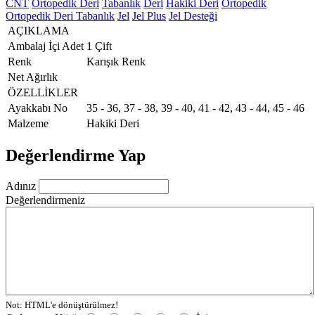
CNT
Ortopedik Deri
Tabanlık
Deri
Hakiki Deri
Ortopedik
Ortopedik Deri Tabanlık
Jel
Jel Plus
Jel Desteği
AÇIKLAMA
Ambalaj İçi Adet
1 Çift
Renk
Karışık Renk
Net Ağırlık
ÖZELLİKLER
Ayakkabı No
35 - 36, 37 - 38, 39 - 40, 41 - 42, 43 - 44, 45 - 46
Malzeme
Hakiki Deri
Değerlendirme Yap
Adınız
Değerlendirmeniz
Not:
HTML'e dönüştürülmez!