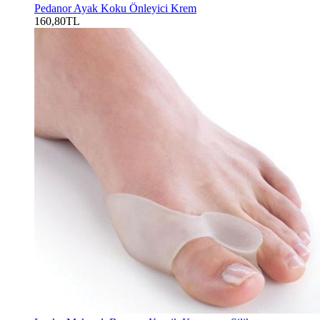
Pedanor Ayak Koku Önleyici Krem
160,80TL