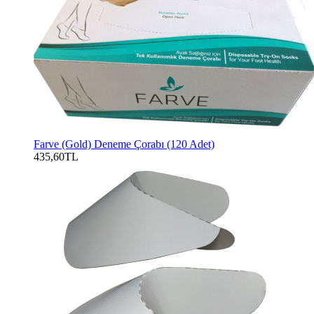
Farve (Gold) Deneme Çorabı (120 Adet)
435,60TL