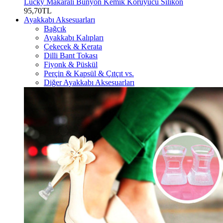
Lucky Makaralı Bunyon Kemik Koruyucu Silikon
95,70TL
Ayakkabı Aksesuarları
Bağcık
Ayakkabı Kalıpları
Çekecek & Kerata
Dilli Bant Tokası
Fiyonk & Püskül
Perçin & Kapsül & Çıtçıt vs.
Diğer Ayakkabı Aksesuarları