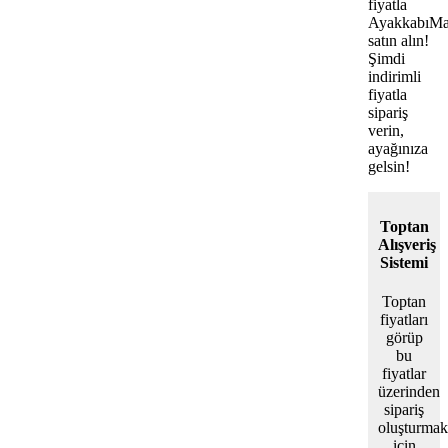
fiyatla
AyakkabıMa
satın alın!
Şimdi
indirimli
fiyatla
sipariş
verin,
ayağınıza
gelsin!
Toptan
Alışveriş
Sistemi
Toptan
fiyatları
görüp
bu
fiyatlar
üzerinden
sipariş
oluşturmak
için