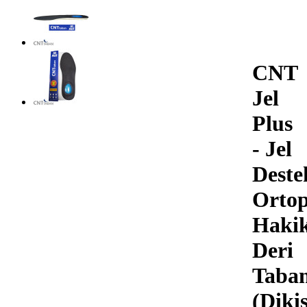
CNT
Jel
Plus
- Jel
Deste
Ortop
Hakik
Deri
Taban
(Dikiş