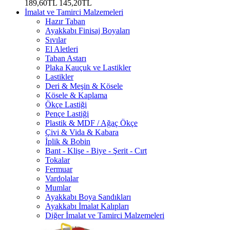
189,60TL
145,20TL
İmalat ve Tamirci Malzemeleri
Hazır Taban
Ayakkabı Finisaj Boyaları
Sıvılar
El Aletleri
Taban Astarı
Plaka Kauçuk ve Lastikler
Lastikler
Deri & Meşin & Kösele
Kösele & Kaplama
Ökçe Lastiği
Pençe Lastiği
Plastik & MDF / Ağaç Ökçe
Çivi & Vida & Kabara
İplik & Bobin
Bant - Klişe - Biye - Şerit - Cırt
Tokalar
Fermuar
Vardolalar
Mumlar
Ayakkabı Boya Sandıkları
Ayakkabı İmalat Kalıpları
Diğer İmalat ve Tamirci Malzemeleri