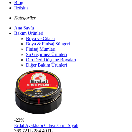
Blog
İletişim
Kategoriler
Ana Sayfa
Bakım Ürünleri
Boya ve Cilalar
Boya & Finisaj Süngeri
Finisaj Mumları
Su Geçirmez Ürünleri
Oto Deri Döşeme Boyaları
Diğer Bakım Ürünleri
-23%
Erdal Ayakkabı Cilası 75 ml Siyah
369,72TL
284,40TL