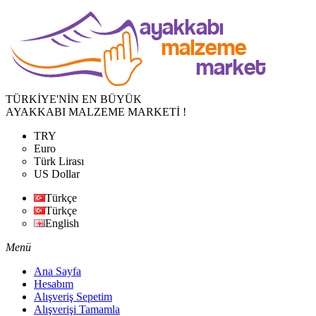
TÜRKİYE'NİN EN BÜYÜK
AYAKKABI MALZEME MARKETİ !
TRY
Euro
Türk Lirası
US Dollar
Türkçe
Türkçe
English
Menü
Ana Sayfa
Hesabım
Alışveriş Sepetim
Alışverişi Tamamla