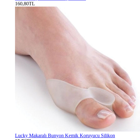
160,80TL
Lucky Makaralı Bunyon Kemik Koruyucu Silikon