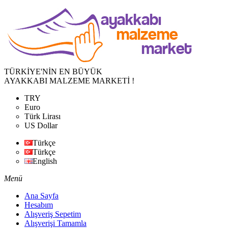
TÜRKİYE'NİN EN BÜYÜK
AYAKKABI MALZEME MARKETİ !
TRY
Euro
Türk Lirası
US Dollar
Türkçe
Türkçe
English
Menü
Ana Sayfa
Hesabım
Alışveriş Sepetim
Alışverişi Tamamla