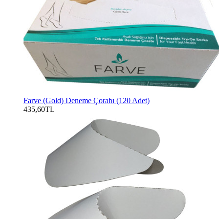
Farve (Gold) Deneme Çorabı (120 Adet)
435,60TL