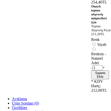
254,40TL
Onaylı
toptan
alışveriş
müşterileri
için
Toptan
Alışveriş Fiyat
211,20TL
Renk
Siyah
Renksiz -
Naturel
Adet
-
+
Sepete
Ekle
* KDV
Hariç:
212,00TL
Açıklama
Ürün Soruları (0)
Özellikler