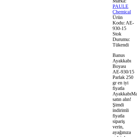
Marka:
PAULE
Chemical
Ürün
Kodu:
AE-
930-15
Stok
Durumu:
Tükendi
Banus
Ayakkabı
Boyası
AE-930/15
Parlak 250
gr en iyi
fiyatla
AyakkabıMa
satın alın!
Şimdi
indirimli
fiyatla
sipariş
verin,
ayağınıza