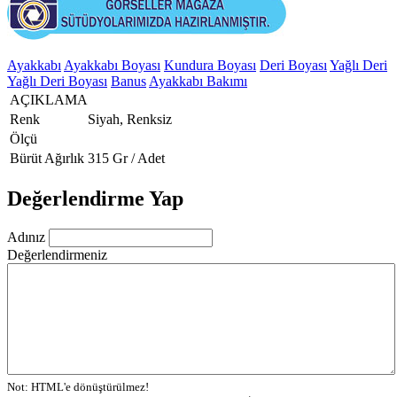
Ayakkabı
Ayakkabı Boyası
Kundura Boyası
Deri Boyası
Yağlı Deri
Yağlı Deri Boyası
Banus
Ayakkabı Bakımı
AÇIKLAMA
Renk
Siyah, Renksiz
Ölçü
Bürüt Ağırlık
315 Gr / Adet
Değerlendirme Yap
Adınız
Değerlendirmeniz
Not:
HTML'e dönüştürülmez!