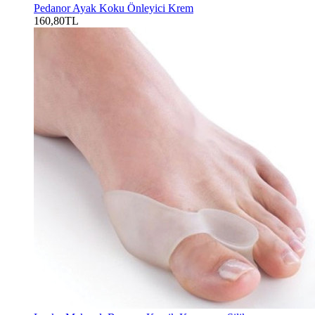
Pedanor Ayak Koku Önleyici Krem
160,80TL