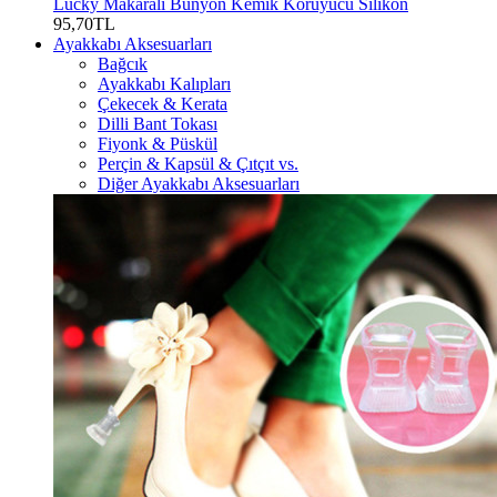
Lucky Makaralı Bunyon Kemik Koruyucu Silikon
95,70TL
Ayakkabı Aksesuarları
Bağcık
Ayakkabı Kalıpları
Çekecek & Kerata
Dilli Bant Tokası
Fiyonk & Püskül
Perçin & Kapsül & Çıtçıt vs.
Diğer Ayakkabı Aksesuarları