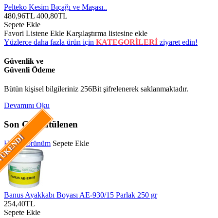
Pelteko Kesim Bıçağı ve Maşası..
480,96TL
400,80TL
Sepete Ekle
Favori Listene Ekle
Karşılaştırma listesine ekle
Yüzlerce daha fazla ürün için
KATEGORİLERİ
ziyaret edin!
Güvenlik ve
Güvenli Ödeme
Bütün kişisel bilgileriniz 256Bit şifrelenerek saklanmaktadır.
Devamını Oku
Son Görüntülenen
ÜKENDI
Hızlı Görünüm
Sepete Ekle
Banus Ayakkabı Boyası AE-930/15 Parlak 250 gr
254,40TL
Sepete Ekle