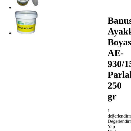
Banu
Ayak
Boyas
AE-
930/1
Parla
250
gr
1
değerlendir
Değerlendir
Yap