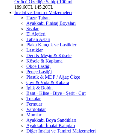
Örtücü Özelliğe Sahip) 100 ml
189,60TL
145,20TL
İmalat ve Tamirci Malzemeleri
Hazır Taban
Ayakkabı Finisaj Boyaları
Sıvılar
El Aletleri
Taban Astarı
Plaka Kauçuk ve Lastikler
Lastikler
Deri & Meşin & Kösele
Kösele & Kaplama
Ökçe Lastiği
Pençe Lastiği
Plastik & MDF / Ağaç Ökçe
Çivi & Vida & Kabara
İplik & Bobin
Bant - Klişe - Biye - Şerit - Cırt
Tokalar
Fermuar
Vardolalar
Mumlar
Ayakkabı Boya Sandıkları
Ayakkabı İmalat Kalıpları
Diğer İmalat ve Tamirci Malzemeleri