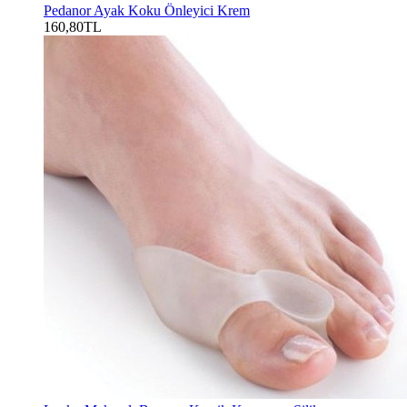
Pedanor Ayak Koku Önleyici Krem
160,80TL