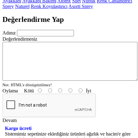
Ayakkabı
Ayakkabı Bakımı
Atomx
Süet
Nubuk
Renk Canlandırıcı
Sprey
Naturel
Renk Koyulaştırıcı
Asorti Sprey
Değerlendirme Yap
Adınız
Değerlendirmeniz
Not:
HTML'e dönüştürülmez!
Oylama
Kötü
İyi
Devam