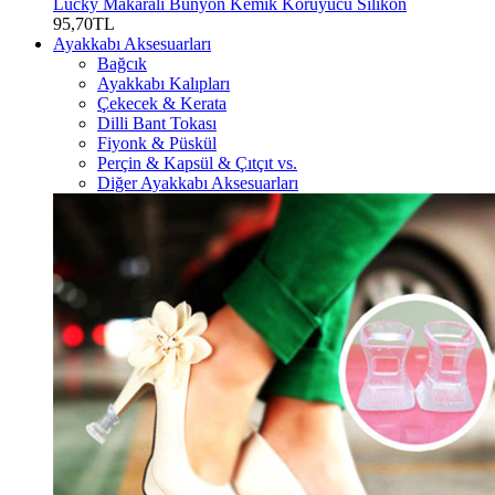
Lucky Makaralı Bunyon Kemik Koruyucu Silikon
95,70TL
Ayakkabı Aksesuarları
Bağcık
Ayakkabı Kalıpları
Çekecek & Kerata
Dilli Bant Tokası
Fiyonk & Püskül
Perçin & Kapsül & Çıtçıt vs.
Diğer Ayakkabı Aksesuarları