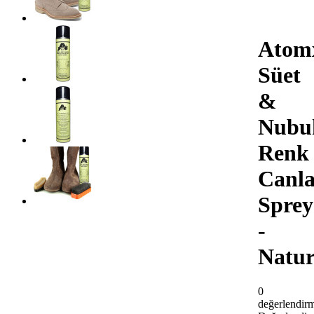
Atom
Süet
&
Nubu
Renk
Canla
Sprey
-
Natur
0
değerlendir