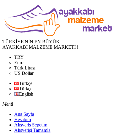
TÜRKİYE'NİN EN BÜYÜK
AYAKKABI MALZEME MARKETİ !
TRY
Euro
Türk Lirası
US Dollar
Türkçe
Türkçe
English
Menü
Ana Sayfa
Hesabım
Alışveriş Sepetim
Alışverişi Tamamla