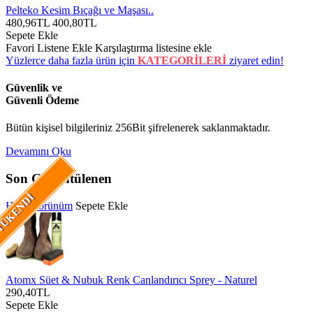
Pelteko Kesim Bıçağı ve Maşası..
480,96TL
400,80TL
Sepete Ekle
Favori Listene Ekle
Karşılaştırma listesine ekle
Yüzlerce daha fazla ürün için
KATEGORİLERİ
ziyaret edin!
Güvenlik ve
Güvenli Ödeme
Bütün kişisel bilgileriniz 256Bit şifrelenerek saklanmaktadır.
Devamını Oku
Son Görüntülenen
ÜKENDI
Hızlı Görünüm
Sepete Ekle
Atomx Süet & Nubuk Renk Canlandırıcı Sprey - Naturel
290,40TL
Sepete Ekle