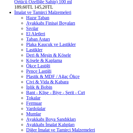
Örtücü Özelliğe Sahip) 100 ml
189,60TL
145,20TL
İmalat ve Tamirci Malzemeleri
Hazır Taban
Ayakkabı Finisaj Boyaları
Sıvılar
El Aletleri
Taban Astarı
Plaka Kauçuk ve Lastikler
Lastikler
Deri & Meşin & Kösele
Kösele & Kaplama
Ökçe Lastiği
Pençe Lastiği
Plastik & MDF / Ağaç Ökçe
Çivi & Vida & Kabara
İplik & Bobin
Bant - Klişe - Biye - Şerit - Cırt
Tokalar
Fermuar
Vardolalar
Mumlar
Ayakkabı Boya Sandıkları
Ayakkabı İmalat Kalıpları
Diğer İmalat ve Tamirci Malzemeleri