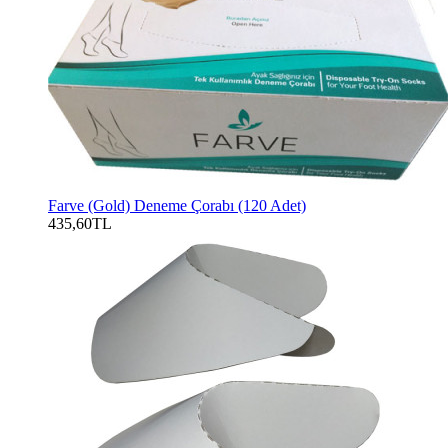
Farve (Gold) Deneme Çorabı (120 Adet)
435,60TL