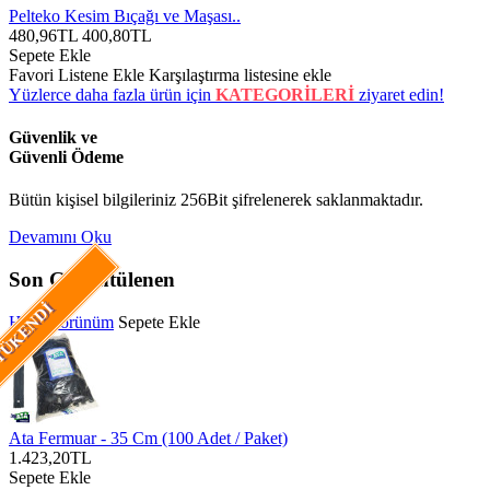
Pelteko Kesim Bıçağı ve Maşası..
480,96TL
400,80TL
Sepete Ekle
Favori Listene Ekle
Karşılaştırma listesine ekle
Yüzlerce daha fazla ürün için
KATEGORİLERİ
ziyaret edin!
Güvenlik ve
Güvenli Ödeme
Bütün kişisel bilgileriniz 256Bit şifrelenerek saklanmaktadır.
Devamını Oku
Son Görüntülenen
ÜKENDI
Hızlı Görünüm
Sepete Ekle
Ata Fermuar - 35 Cm (100 Adet / Paket)
1.423,20TL
Sepete Ekle