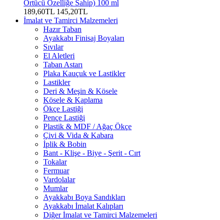
Örtücü Özelliğe Sahip) 100 ml
189,60TL
145,20TL
İmalat ve Tamirci Malzemeleri
Hazır Taban
Ayakkabı Finisaj Boyaları
Sıvılar
El Aletleri
Taban Astarı
Plaka Kauçuk ve Lastikler
Lastikler
Deri & Meşin & Kösele
Kösele & Kaplama
Ökçe Lastiği
Pençe Lastiği
Plastik & MDF / Ağaç Ökçe
Çivi & Vida & Kabara
İplik & Bobin
Bant - Klişe - Biye - Şerit - Cırt
Tokalar
Fermuar
Vardolalar
Mumlar
Ayakkabı Boya Sandıkları
Ayakkabı İmalat Kalıpları
Diğer İmalat ve Tamirci Malzemeleri