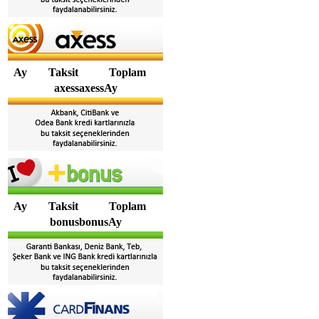
Ay
Taksit
Toplam
axessaxessAy
Ay
Taksit
Toplam
bonusbonusAy