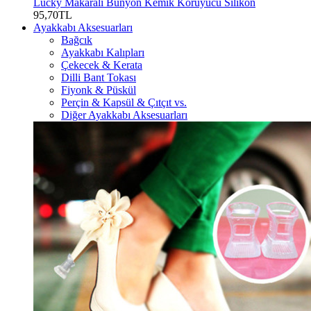
Lucky Makaralı Bunyon Kemik Koruyucu Silikon
95,70TL
Ayakkabı Aksesuarları
Bağcık
Ayakkabı Kalıpları
Çekecek & Kerata
Dilli Bant Tokası
Fiyonk & Püskül
Perçin & Kapsül & Çıtçıt vs.
Diğer Ayakkabı Aksesuarları