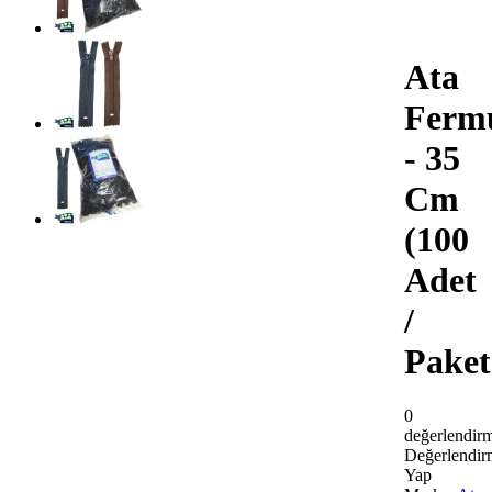
Ata
Ferm
- 35
Cm
(100
Adet
/
Paket
0
değerlendir
Değerlendir
Yap