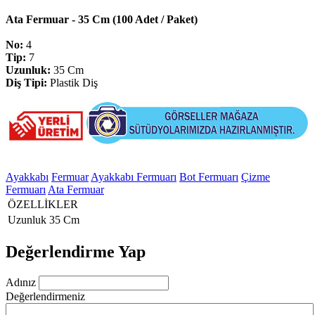
Ata Fermuar - 35 Cm (100 Adet / Paket)
No:
4
Tip:
7
Uzunluk:
35 Cm
Diş Tipi:
Plastik Diş
Ayakkabı
Fermuar
Ayakkabı Fermuarı
Bot Fermuarı
Çizme
Fermuarı
Ata Fermuar
ÖZELLİKLER
Uzunluk
35 Cm
Değerlendirme Yap
Adınız
Değerlendirmeniz