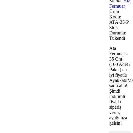
Marka:
Ata
Fermuar
Ürün
Kodu:
ATA-35-P
Stok
Durumu:
Tükendi
Ata
Fermuar -
35 Cm
(100 Adet /
Paket) en
iyi fiyatla
AyakkabıMa
satın alın!
Şimdi
indirimli
fiyatla
sipariş
verin,
ayağınıza
gelsin!