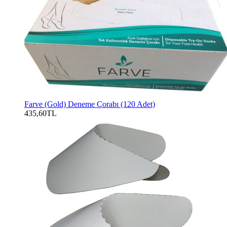
Farve (Gold) Deneme Çorabı (120 Adet)
435,60TL