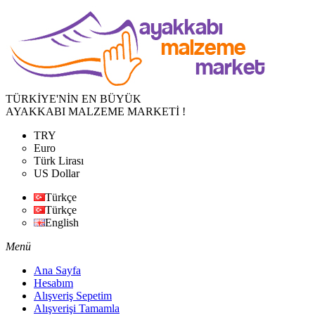
TÜRKİYE'NİN EN BÜYÜK
AYAKKABI MALZEME MARKETİ !
TRY
Euro
Türk Lirası
US Dollar
Türkçe
Türkçe
English
Menü
Ana Sayfa
Hesabım
Alışveriş Sepetim
Alışverişi Tamamla