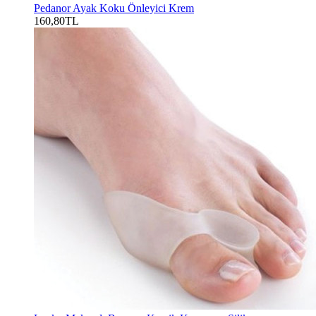
Pedanor Ayak Koku Önleyici Krem
160,80TL