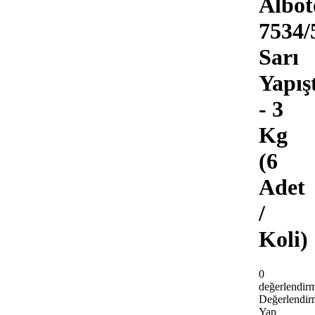
Albot
7534/
Sarı
Yapışt
- 3
Kg
(6
Adet
/
Koli)
0
değerlendir
Değerlendir
Yap