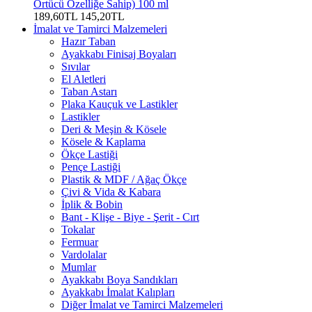
Örtücü Özelliğe Sahip) 100 ml
189,60TL
145,20TL
İmalat ve Tamirci Malzemeleri
Hazır Taban
Ayakkabı Finisaj Boyaları
Sıvılar
El Aletleri
Taban Astarı
Plaka Kauçuk ve Lastikler
Lastikler
Deri & Meşin & Kösele
Kösele & Kaplama
Ökçe Lastiği
Pençe Lastiği
Plastik & MDF / Ağaç Ökçe
Çivi & Vida & Kabara
İplik & Bobin
Bant - Klişe - Biye - Şerit - Cırt
Tokalar
Fermuar
Vardolalar
Mumlar
Ayakkabı Boya Sandıkları
Ayakkabı İmalat Kalıpları
Diğer İmalat ve Tamirci Malzemeleri