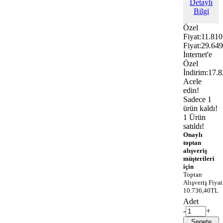
Detaylı
Bilgi
Özel
Fiyat:
11.81
Fiyat:
29.64
İnternet'e
Özel
İndirim:
17.
Acele
edin!
Sadece 1
ürün kaldı!
1 Ürün
satıldı!
Onaylı
toptan
alışveriş
müşterileri
için
Toptan
Alışveriş Fiyat
10.736,40TL
Adet
-
+
Sepete