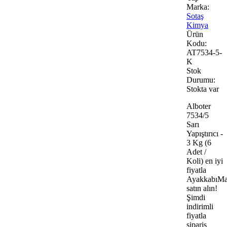
Marka:
Sotaş
Kimya
Ürün
Kodu:
AT7534-5-
K
Stok
Durumu:
Stokta var
Alboter
7534/5
Sarı
Yapıştırıcı -
3 Kg (6
Adet /
Koli) en iyi
fiyatla
AyakkabıMa
satın alın!
Şimdi
indirimli
fiyatla
sipariş