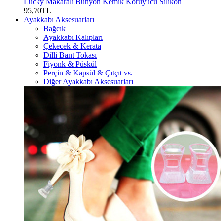
Lucky Makaralı Bunyon Kemik Koruyucu Silikon
95,70TL
Ayakkabı Aksesuarları
Bağcık
Ayakkabı Kalıpları
Çekecek & Kerata
Dilli Bant Tokası
Fiyonk & Püskül
Perçin & Kapsül & Çıtçıt vs.
Diğer Ayakkabı Aksesuarları