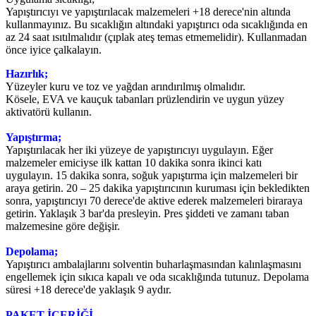
Yapıştırıcıyı ve yapıştırılacak malzemeleri +18 derece'nin altında
kullanmayınız. Bu sıcaklığın altındaki yapıştırıcı oda sıcaklığında en
az 24 saat ısıtılmalıdır (çıplak ateş temas etmemelidir). Kullanmadan
önce iyice çalkalayın.
Hazırlık;
Yüzeyler kuru ve toz ve yağdan arındırılmış olmalıdır.
Kösele, EVA ve kauçuk tabanları prüzlendirin ve uygun yüzey
aktivatörü kullanın.
Yapıştırma;
Yapıştırılacak her iki yüzeye de yapıştırıcıyı uygulayın. Eğer
malzemeler emiciyse ilk kattan 10 dakika sonra ikinci katı
uygulayın. 15 dakika sonra, soğuk yapıştırma için malzemeleri bir
araya getirin. 20 – 25 dakika yapıştırıcının kuruması için bekledikten
sonra, yapıştırıcıyı 70 derece'de aktive ederek malzemeleri biraraya
getirin. Yaklaşık 3 bar'da presleyin. Pres şiddeti ve zamanı taban
malzemesine göre değişir.
Depolama;
Yapıştırıcı ambalajlarını solventin buharlaşmasından kalınlaşmasını
engellemek için sıkıca kapalı ve oda sıcaklığında tutunuz. Depolama
süresi +18 derece'de yaklaşık 9 aydır.
PAKET İÇERİĞİ