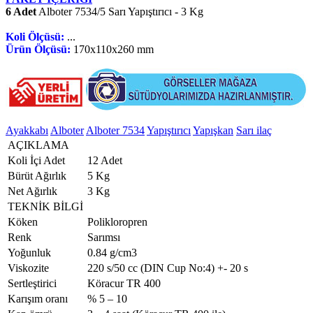
6 Adet
Alboter 7534/5 Sarı Yapıştırıcı - 3 Kg
Koli Ölçüsü:
...
Ürün Ölçüsü:
170x110x260 mm
Ayakkabı
Alboter
Alboter 7534
Yapıştırıcı
Yapışkan
Sarı ilaç
AÇIKLAMA
Koli İçi Adet
12 Adet
Bürüt Ağırlık
5 Kg
Net Ağırlık
3 Kg
TEKNİK BİLGİ
Köken
Polikloropren
Renk
Sarımsı
Yoğunluk
0.84 g/cm3
Viskozite
220 s/50 cc (DIN Cup No:4) +- 20 s
Sertleştirici
Köracur TR 400
Karışım oranı
% 5 – 10