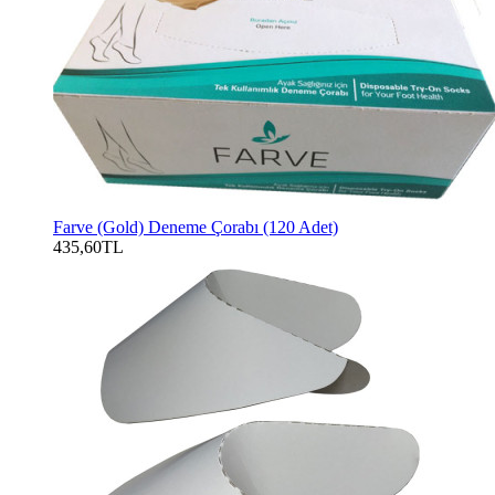
Farve (Gold) Deneme Çorabı (120 Adet)
435,60TL