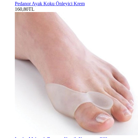
Pedanor Ayak Koku Önleyici Krem
160,80TL