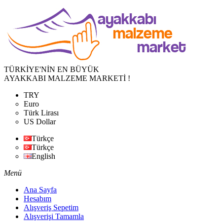
TÜRKİYE'NİN EN BÜYÜK
AYAKKABI MALZEME MARKETİ !
TRY
Euro
Türk Lirası
US Dollar
Türkçe
Türkçe
English
Menü
Ana Sayfa
Hesabım
Alışveriş Sepetim
Alışverişi Tamamla