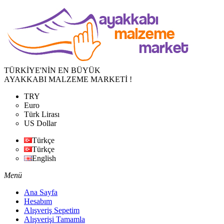
TÜRKİYE'NİN EN BÜYÜK
AYAKKABI MALZEME MARKETİ !
TRY
Euro
Türk Lirası
US Dollar
Türkçe
Türkçe
English
Menü
Ana Sayfa
Hesabım
Alışveriş Sepetim
Alışverişi Tamamla