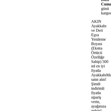
Cum
günü
kargo
AKIN
Ayakkabı
ve Deri
Eşya
Yenileme
Boyası
(Ekstra
Örtücü
Özelliğe
Sahip) 500
ml en iyi
fiyatla
AyakkabıMa
satın alın!
Şimdi
indirimli
fiyatla
sipariş
verin,
ayağınıza
gelsin!