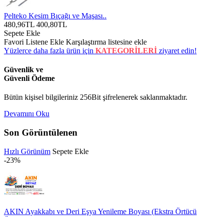
Pelteko Kesim Bıçağı ve Maşası..
480,96TL
400,80TL
Sepete Ekle
Favori Listene Ekle
Karşılaştırma listesine ekle
Yüzlerce daha fazla ürün için
KATEGORİLERİ
ziyaret edin!
Güvenlik ve
Güvenli Ödeme
Bütün kişisel bilgileriniz 256Bit şifrelenerek saklanmaktadır.
Devamını Oku
Son Görüntülenen
Hızlı Görünüm
Sepete Ekle
-23%
AKIN Ayakkabı ve Deri Eşya Yenileme Boyası (Ekstra Örtücü