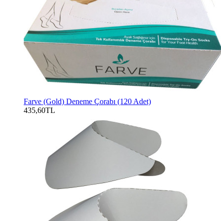
Farve (Gold) Deneme Çorabı (120 Adet)
435,60TL