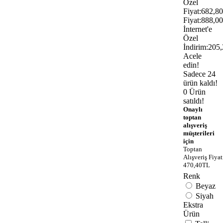
Özel
Fiyat:
682,8
Fiyat:
888,0
İnternet'e
Özel
İndirim:
205
Acele
edin!
Sadece 24
ürün kaldı!
0 Ürün
satıldı!
Onaylı
toptan
alışveriş
müşterileri
için
Toptan
Alışveriş Fiyat
470,40TL
Renk
Beyaz
Siyah
Ekstra
Ürün