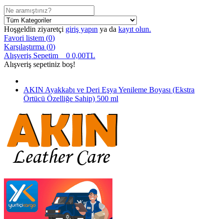
Hoşgeldin ziyaretçi
giriş yapın
ya da
kayıt olun.
Favori listem (
0
)
Karşılaştırma (
0
)
Alışveriş Sepetim
0
0,00TL
Alışveriş sepetiniz boş!
AKIN Ayakkabı ve Deri Eşya Yenileme Boyası (Ekstra
Örtücü Özelliğe Sahip) 500 ml