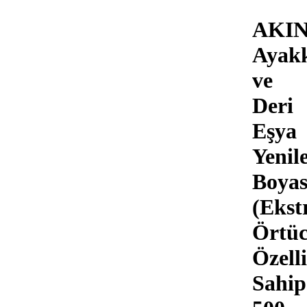
AKI
Ayak
ve
Deri
Eşya
Yenil
Boyas
(Ekst
Örtü
Özell
Sahip