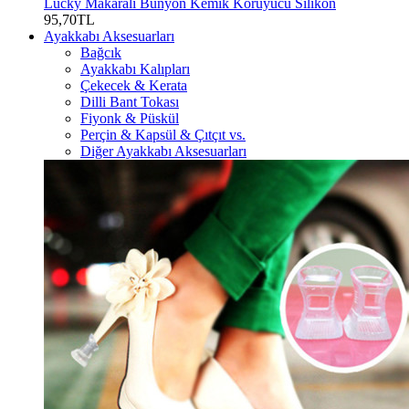
Lucky Makaralı Bunyon Kemik Koruyucu Silikon
95,70TL
Ayakkabı Aksesuarları
Bağcık
Ayakkabı Kalıpları
Çekecek & Kerata
Dilli Bant Tokası
Fiyonk & Püskül
Perçin & Kapsül & Çıtçıt vs.
Diğer Ayakkabı Aksesuarları