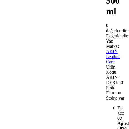
500
ml
0
değerlendir
Değerlendir
Yap
Marka:
AKIN
Leather
Care
Ürün
Kodu:
AKIN-
DERI-50
Stok
Durumu:
Stokta var
En
geç
07
Ağust
2026