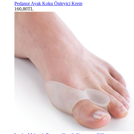
Pedanor Ayak Koku Önleyici Krem
160,80TL