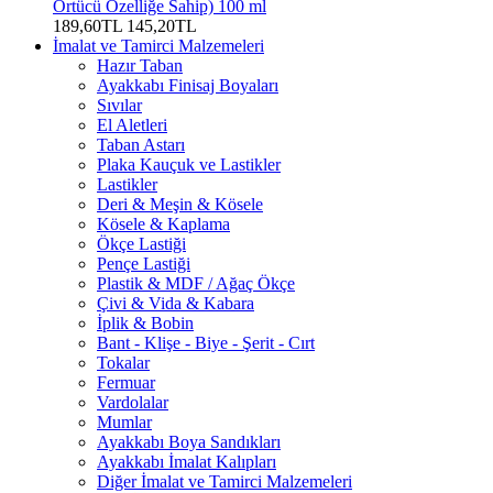
Örtücü Özelliğe Sahip) 100 ml
189,60TL
145,20TL
İmalat ve Tamirci Malzemeleri
Hazır Taban
Ayakkabı Finisaj Boyaları
Sıvılar
El Aletleri
Taban Astarı
Plaka Kauçuk ve Lastikler
Lastikler
Deri & Meşin & Kösele
Kösele & Kaplama
Ökçe Lastiği
Pençe Lastiği
Plastik & MDF / Ağaç Ökçe
Çivi & Vida & Kabara
İplik & Bobin
Bant - Klişe - Biye - Şerit - Cırt
Tokalar
Fermuar
Vardolalar
Mumlar
Ayakkabı Boya Sandıkları
Ayakkabı İmalat Kalıpları
Diğer İmalat ve Tamirci Malzemeleri