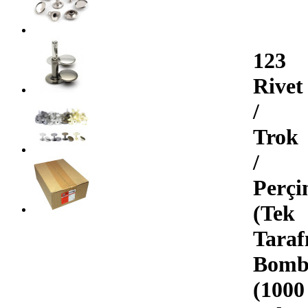
123
Rivet
/
Trok
/
Perçi
(Tek
Taraf
Bombe
(1000