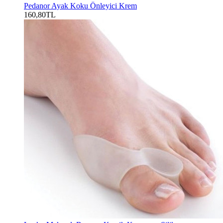
Pedanor Ayak Koku Önleyici Krem
160,80TL