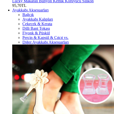
Lucky Makaralı Bunyon Kemik Koruyucu Silikon
95,70TL
Ayakkabı Aksesuarları
Bağcık
Ayakkabı Kalıpları
Çekecek & Kerata
Dilli Bant Tokası
Fiyonk & Püskül
Perçin & Kapsül & Çıtçıt vs.
Diğer Ayakkabı Aksesuarları