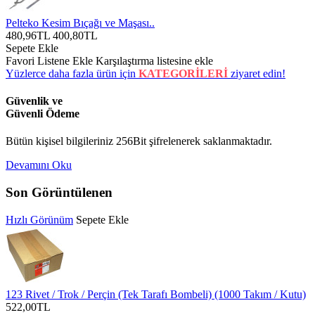
Pelteko Kesim Bıçağı ve Maşası..
480,96TL
400,80TL
Sepete Ekle
Favori Listene Ekle
Karşılaştırma listesine ekle
Yüzlerce daha fazla ürün için
KATEGORİLERİ
ziyaret edin!
Güvenlik ve
Güvenli Ödeme
Bütün kişisel bilgileriniz 256Bit şifrelenerek saklanmaktadır.
Devamını Oku
Son Görüntülenen
Hızlı Görünüm
Sepete Ekle
123 Rivet / Trok / Perçin (Tek Tarafı Bombeli) (1000 Takım / Kutu)
522,00TL