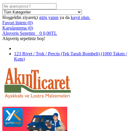
Hoşgeldin ziyaretçi
giriş yapın
ya da
kayıt olun.
Favori listem (
0
)
Karşılaştırma (
0
)
Alışveriş Sepetim
0
0,00TL
Alışveriş sepetiniz boş!
123 Rivet / Trok / Perçin (Tek Tarafı Bombeli) (1000 Takım /
Kutu)