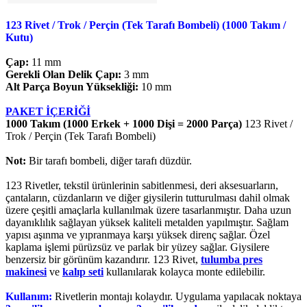
123 Rivet / Trok / Perçin (Tek Tarafı Bombeli) (1000 Takım /
Kutu)
Çap:
11 mm
Gerekli Olan Delik Çapı:
3 mm
Alt Parça Boyun Yüksekliği:
10 mm
PAKET İÇERİĞİ
1000 Takım (1000 Erkek + 1000 Dişi = 2000 Parça)
123 Rivet /
Trok / Perçin (Tek Tarafı Bombeli)
Not:
Bir tarafı bombeli, diğer tarafı düzdür.
123 Rivetler, tekstil ürünlerinin sabitlenmesi, deri aksesuarların,
çantaların, cüzdanların ve diğer giysilerin tutturulması dahil olmak
üzere çeşitli amaçlarla kullanılmak üzere tasarlanmıştır. Daha uzun
dayanıklılık sağlayan yüksek kaliteli metalden yapılmıştır. Sağlam
yapısı aşınma ve yıpranmaya karşı yüksek direnç sağlar. Özel
kaplama işlemi pürüzsüz ve parlak bir yüzey sağlar. Giysilere
benzersiz bir görünüm kazandırır. 123 Rivet,
tulumba pres
makinesi
ve
kalıp seti
kullanılarak kolayca monte edilebilir.
Kullanım:
Rivetlerin montajı kolaydır. Uygulama yapılacak noktaya