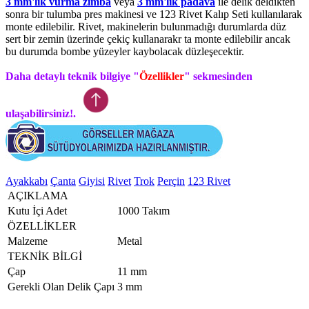
3 mm'lik vurma zımba
veya
3 mm'lik padava
ile delik deldikten
sonra bir tulumba pres makinesi ve 123 Rivet Kalıp Seti kullanılarak
monte edilebilir. Rivet, makinelerin bulunmadığı durumlarda düz
sert bir zemin üzerinde çekiç kullanarakr ta monte edilebilir ancak
bu durumda bombe yüzeyler kaybolacak düzleşecektir.
Daha detaylı teknik bilgiye "
Özellikler
" sekmesinden
ulaşabilirsiniz!.
Ayakkabı
Çanta
Giyisi
Rivet
Trok
Perçin
123 Rivet
AÇIKLAMA
Kutu İçi Adet
1000 Takım
ÖZELLİKLER
Malzeme
Metal
TEKNİK BİLGİ
Çap
11 mm
Gerekli Olan Delik Çapı
3 mm