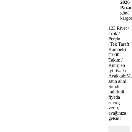
2026
Pazar
günü
kargo
123 Rivet /
Trok /
Perçin
(Tek Tarafı
Bombeli)
(1000
Takım /
Kutu) en
iyi fiyatla
AyakkabıMa
satın alın!
Şimdi
indirimli
fiyatla
sipariş
verin,
ayağınıza
gelsin!