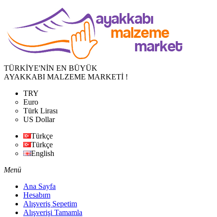
TÜRKİYE'NİN EN BÜYÜK
AYAKKABI MALZEME MARKETİ !
TRY
Euro
Türk Lirası
US Dollar
Türkçe
Türkçe
English
Menü
Ana Sayfa
Hesabım
Alışveriş Sepetim
Alışverişi Tamamla