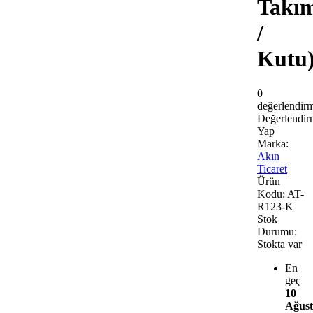
Takı
/
Kutu
0
değerlendir
Değerlendir
Yap
Marka:
Akın
Ticaret
Ürün
Kodu:
AT-
R123-K
Stok
Durumu:
Stokta var
En
geç
10
Ağust