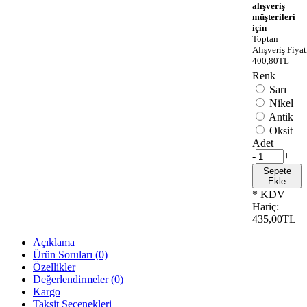
alışveriş
müşterileri
için
Toptan
Alışveriş Fiyat
400,80TL
Renk
Sarı
Nikel
Antik
Oksit
Adet
-
+
Sepete
Ekle
* KDV
Hariç:
435,00TL
Açıklama
Ürün Soruları (0)
Özellikler
Değerlendirmeler (0)
Kargo
Taksit Seçenekleri