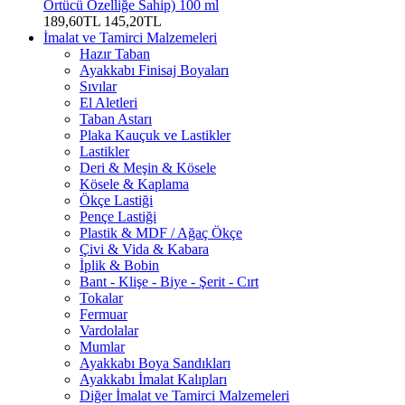
Örtücü Özelliğe Sahip) 100 ml
189,60TL
145,20TL
İmalat ve Tamirci Malzemeleri
Hazır Taban
Ayakkabı Finisaj Boyaları
Sıvılar
El Aletleri
Taban Astarı
Plaka Kauçuk ve Lastikler
Lastikler
Deri & Meşin & Kösele
Kösele & Kaplama
Ökçe Lastiği
Pençe Lastiği
Plastik & MDF / Ağaç Ökçe
Çivi & Vida & Kabara
İplik & Bobin
Bant - Klişe - Biye - Şerit - Cırt
Tokalar
Fermuar
Vardolalar
Mumlar
Ayakkabı Boya Sandıkları
Ayakkabı İmalat Kalıpları
Diğer İmalat ve Tamirci Malzemeleri