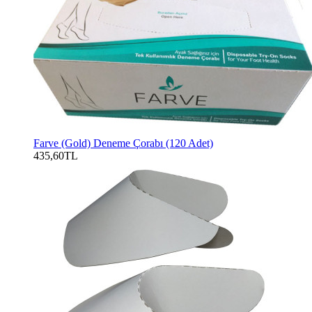
Farve (Gold) Deneme Çorabı (120 Adet)
435,60TL